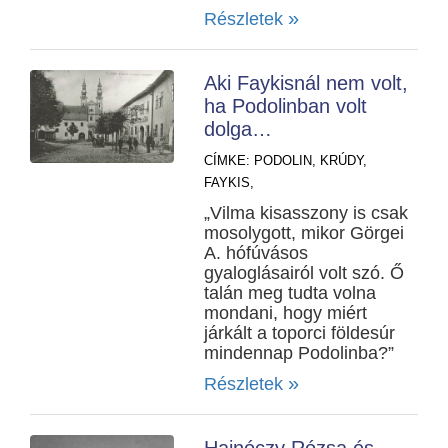
»
Részletek
Aki Faykisnál nem volt,
ha Podolinban volt
dolga…
CÍMKE:
PODOLIN,
KRÚDY,
FAYKIS,
„Vilma kisasszony is csak
mosolygott, mikor Görgei
A. hófúvásos
gyaloglásairól volt szó. Ő
talán meg tudta volna
mondani, hogy miért
járkált a toporci földesúr
mindennap Podolinba?”
»
Részletek