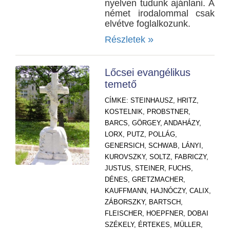
nyelven tudunk ajánlani. A
német irodalommal csak
elvétve foglalkozunk.
»
Részletek
Lőcsei evangélikus
temető
CÍMKE:
STEINHAUSZ,
HRITZ,
KOSTELNIK,
PROBSTNER,
BARCS,
GÖRGEY,
ANDAHÁZY,
LORX,
PUTZ,
POLLÁG,
GENERSICH,
SCHWAB,
LÁNYI,
KUROVSZKY,
SOLTZ,
FABRICZY,
JUSTUS,
STEINER,
FUCHS,
DÉNES,
GRETZMACHER,
KAUFFMANN,
HAJNÓCZY,
CALIX,
ZÁBORSZKY,
BARTSCH,
FLEISCHER,
HOEPFNER,
DOBAI
SZÉKELY,
ÉRTEKES,
MÜLLER,