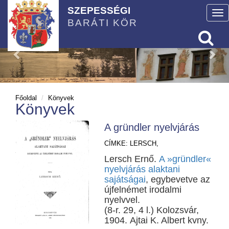
SZEPESSÉGI
To
BARÁTI KÖR
nav
Főoldal
Könyvek
Könyvek
A gründler nyelvjárás
CÍMKE:
LERSCH,
Lersch Ernő.
A »gründler«
nyelvjárás alaktani
sajátságai
, egybevetve az
újfelnémet irodalmi
nyelvvel.
(8-r. 29, 4 l.) Kolozsvár,
1904. Ajtai K. Albert kvny.