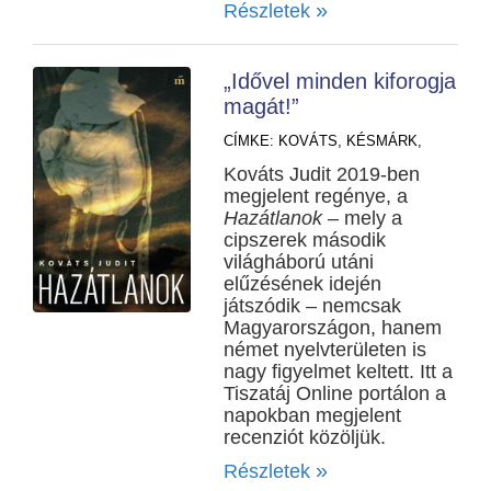
»
Részletek
„Idővel minden kiforogja
magát!”
CÍMKE:
KOVÁTS,
KÉSMÁRK,
Kováts Judit 2019-ben
megjelent regénye, a
Hazátlanok
– mely a
cipszerek második
világháború utáni
elűzésének idején
játszódik – nemcsak
Magyarországon, hanem
német nyelvterületen is
nagy figyelmet keltett. Itt a
Tiszatáj Online portálon a
napokban megjelent
recenziót közöljük.
»
Részletek