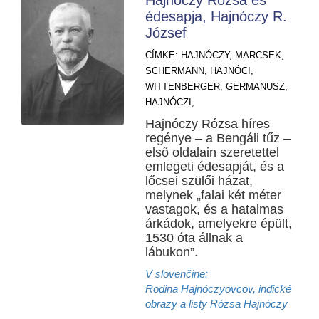
Hajnóczy Rózsa és
édesapja, Hajnóczy R.
József
CÍMKE:
HAJNÓCZY,
MARCSEK,
SCHERMANN,
HAJNÓCI,
WITTENBERGER,
GERMANUSZ,
HAJNÓCZI,
Hajnóczy Rózsa híres
regénye – a Bengáli tűz –
első oldalain szeretettel
emlegeti édesapját, és a
lőcsei szülői házat,
melynek „falai két méter
vastagok, és a hatalmas
árkádok, amelyekre épült,
1530 óta állnak a
lábukon”.
V slovenčine:
Rodina Hajnóczyovcov, indické
obrazy a listy Rózsa Hajnóczy