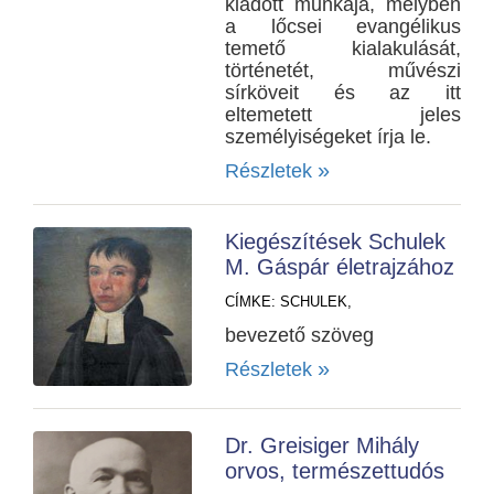
kiadott munkája, melyben
a lőcsei evangélikus
temető kialakulását,
történetét, művészi
sírköveit és az itt
eltemetett jeles
személyiségeket írja le.
»
Részletek
Kiegészítések Schulek
M. Gáspár életrajzához
CÍMKE:
SCHULEK,
bevezető szöveg
»
Részletek
Dr. Greisiger Mihály
orvos, természettudós