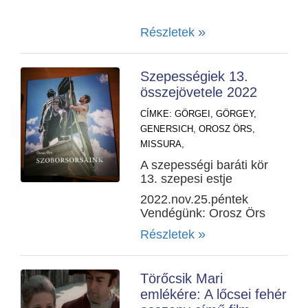
»
Részletek
Szepességiek 13.
összejövetele 2022
CÍMKE:
GÖRGEI,
GÖRGEY,
GENERSICH,
OROSZ ÖRS,
MISSURA,
A szepességi baráti kör
13. szepesi estje
2022.nov.25.péntek
Vendégünk: Orosz Örs
»
Részletek
Törőcsik Mari
emlékére: A lőcsei fehér