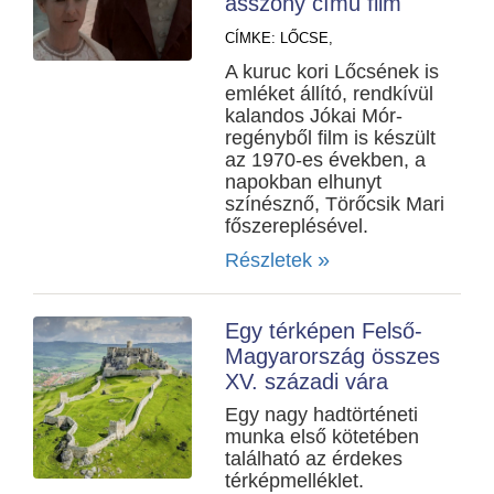
asszony című film
CÍMKE:
LŐCSE,
A kuruc kori Lőcsének is
emléket állító, rendkívül
kalandos Jókai Mór-
regényből film is készült
az 1970-es években, a
napokban elhunyt
színésznő, Törőcsik Mari
főszereplésével.
»
Részletek
Egy térképen Felső-
Magyarország összes
XV. századi vára
Egy nagy hadtörténeti
munka első kötetében
található az érdekes
térképmelléklet.