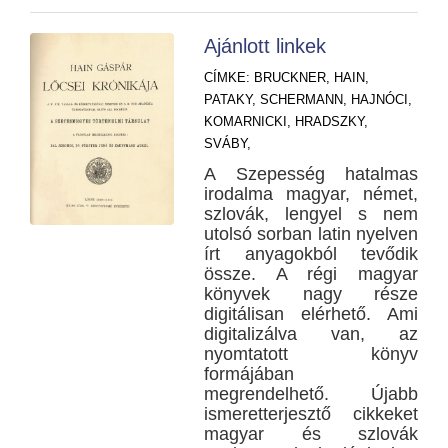
Ajánlott linkek
CÍMKE:
BRUCKNER,
HAIN,
PATAKY,
SCHERMANN,
HAJNÓCI,
KOMARNICKI,
HRADSZKY,
SVÁBY,
A Szepesség hatalmas
irodalma magyar, német,
szlovák, lengyel s nem
utolsó sorban latin nyelven
írt anyagokból tevődik
össze. A régi magyar
könyvek nagy része
digitálisan elérhető. Ami
digitalizálva van, az
nyomtatott könyv
formájában
megrendelhető. Újabb
ismeretterjesztő cikkeket
magyar és szlovák