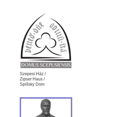
Szepesi Ház /
Zipser Haus /
Spišsky Dom