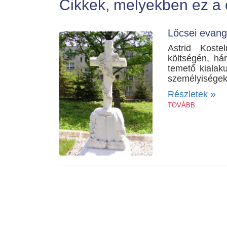
Cikkek, melyekben ez a
Lőcsei evang
Astrid Koste
költségén, há
temető kialaku
személyiségeket
»
Részletek
TOVÁBB