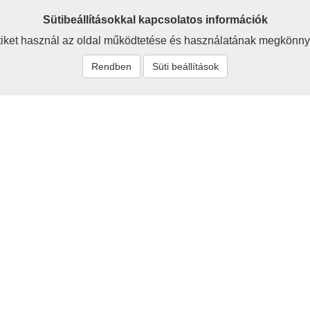
Sütibeállításokkal kapcsolatos információk
iket használ az oldal működtetése és használatának megkönny
Rendben
Süti beállítások
t
Rólunk
zum
Baráti körünk célja a 
értékeinek megismerése, be
tők és szerzők
megőrzése - ezzel a hon
Cikkeink egyaránt szólnak a
ás
jelenről és a jövőről is.