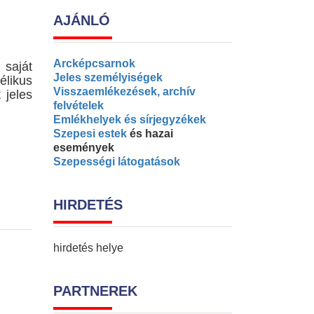
AJÁNLÓ
Arcképcsarnok
saját
Jeles személyiségek
élikus
Visszaemlékezések, archív
 jeles
felvételek
Emlékhelyek és sírjegyzékek
Szepesi estek
és hazai
események
Szepességi látogatások
HIRDETÉS
hirdetés helye
PARTNEREK