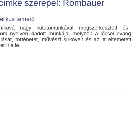
 címke szerepel: Rombauer
élikus temető
lníková nagy kutatómunkával megszerkesztett és 
rom nyelven kiadott munkája, melyben a lőcsei evang
lását, történetét, művészi sírköveit és az itt eltemetett
 írja le.