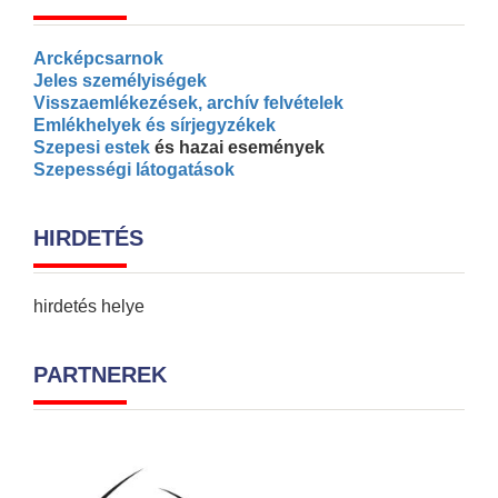
Arcképcsarnok
Jeles személyiségek
Visszaemlékezések, archív felvételek
Emlékhelyek és sírjegyzékek
Szepesi estek
és hazai események
Szepességi látogatások
HIRDETÉS
hirdetés helye
PARTNEREK