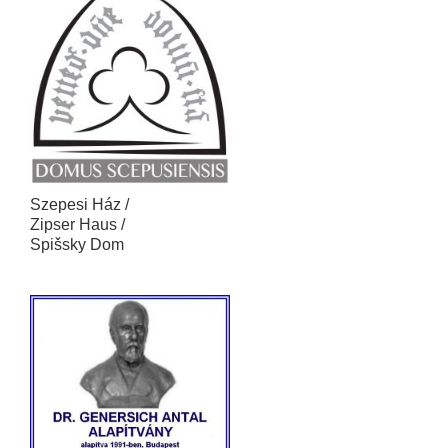
Szepesi Ház /
Zipser Haus /
Spišsky Dom