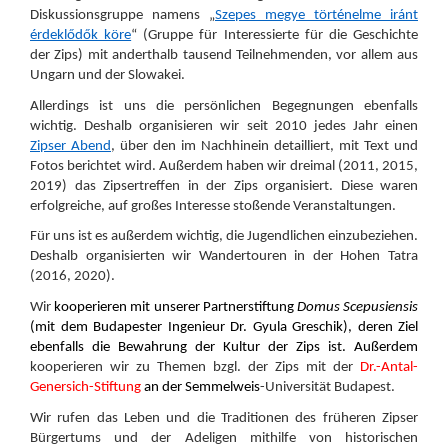
Diskussionsgruppe namens „
Szepes megye történelme iránt
érdeklődők köre
“ (Gruppe für Interessierte für die Geschichte
der Zips) mit anderthalb tausend Teilnehmenden, vor allem aus
Ungarn und der Slowakei.
Allerdings ist uns die persönlichen Begegnungen ebenfalls
wichtig. Deshalb organisieren wir seit 2010 jedes Jahr einen
Zipser Abend
, über den im Nachhinein detailliert, mit Text und
Fotos berichtet wird. Außerdem haben wir dreimal (2011, 2015,
2019) das Zipsertreffen in der Zips organisiert. Diese waren
erfolgreiche, auf großes Interesse stoßende Veranstaltungen.
Für uns ist es außerdem wichtig, die Jugendlichen einzubeziehen.
Deshalb organisierten wir Wandertouren in der Hohen Tatra
(2016, 2020).
Wir
kooperieren mit unserer Partnerstiftung
Domus Scepusiensis
(mit dem Budapester Ingenieur Dr. Gyula Greschik), deren Ziel
ebenfalls die Bewahrung der Kultur der Zips ist. Außerdem
kooperieren wir zu Themen bzgl. der Zips mit der
Dr.-Antal-
Genersich-Stiftung
an der Semmelweis
-Universität Budapest.
Wir rufen das Leben und die Traditionen des früheren Zipser
Bürgertums und der Adeligen mithilfe von historischen