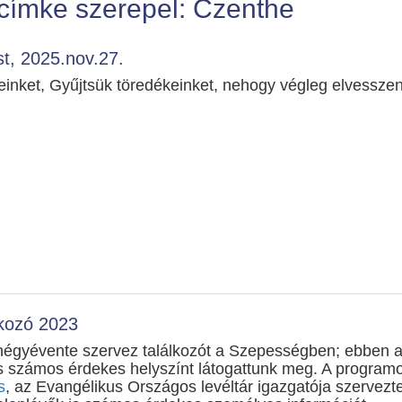
címke szerepel: Czenthe
st, 2025.nov.27.
inket, Gyűjtsük töredékeinket, nehogy végleg elvesszen
lkozó 2023
 négyévente szervez találkozót a Szepességben; ebben 
s számos érdekes helyszínt látogattunk meg. A programo
s
, az Evangélikus Országos levéltár igazgatója szervezt