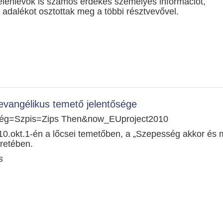
jelenlévők is számos érdekes személyes információt,
i adalékot osztottak meg a többi résztvevővel.
 evangélikus temető jelentősége
ég=Szpis=Zips Then&now_EUproject2010
0.okt.1-én a lőcsei temetőben, a „Szepesség akkor és 
retében.
s