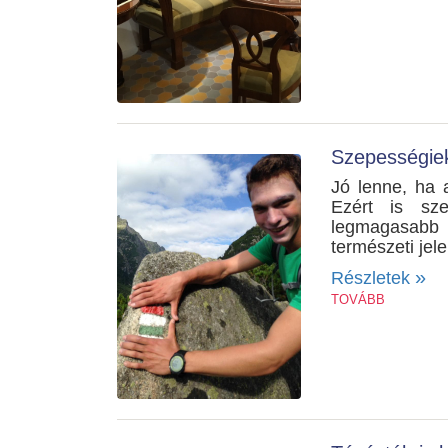
Szepességiek
Jó lenne, ha 
Ezért is sz
legmagasabb h
természeti jel
»
Részletek
TOVÁBB