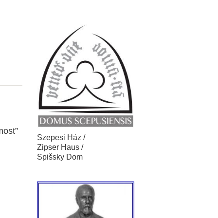
most”
Szepesi Ház /
Zipser Haus /
Spišsky Dom