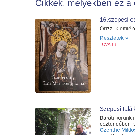
Cikkek, melyekben ez a 
16.szepesi e
Őrizzük emléke
»
Részletek
TOVÁBB
Szepesi talá
Baráti körünk
esztendőben i
Czenthe Mikló