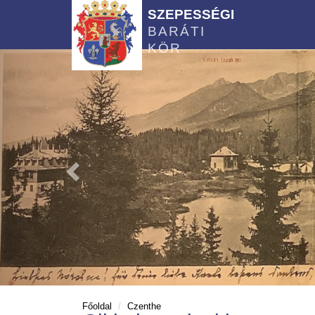
SZEPESSÉGI
BARÁTI
KÖR
Főoldal
Czenthe