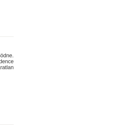
södne.
dence
ratlan
.