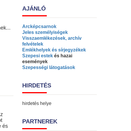
AJÁNLÓ
Arcképcsarnok
ek...
Jeles személyiségek
Visszaemlékezések, archív
felvételek
Emlékhelyek és sírjegyzékek
Szepesi estek
és hazai
események
Szepességi látogatások
HIRDETÉS
hirdetés helye
az
t
PARTNEREK
e és