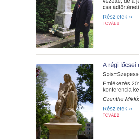
vezette, de a 
családtörténet
»
Részletek
TOVÁBB
A régi lőcsei
Spis=Szepess
Emlékezés 201
konferencia ke
Czenthe Mikló
»
Részletek
TOVÁBB