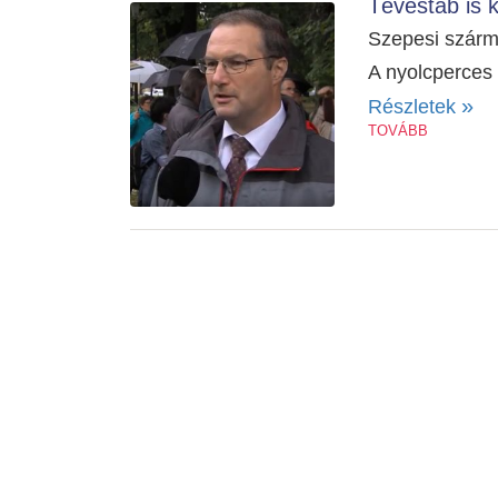
Tévéstáb is 
Szepesi szárm
A nyolcperces 
»
Részletek
TOVÁBB