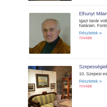
Elhunyt Mila
Igazi tanár vol
határain. Font
»
Részletek
TOVÁBB
Szepességiek
10. Szepesi es
»
Részletek
TOVÁBB