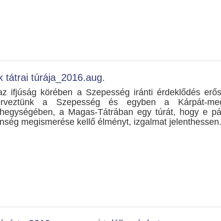
 tátrai túrája_2016.aug.
az ifjúság körében a Szepesség iránti érdeklődés erő
erveztünk a Szepesség és egyben a Kárpát-me
egységében, a Magas-Tátrában egy túrát, hogy e pá
enség megismerése kellő élményt, izgalmat jelenthessen