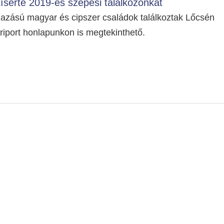
kísérte 2019-es szepesi találkozónkat
azású magyar és cipszer családok találkoztak Lőcsén
riport honlapunkon is megtekinthető.