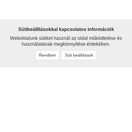
Sütibeállításokkal kapcsolatos információk
Weboldalunk sütiket használ az oldal működtetése és
használatának megkönnyítése érdekében.
Rendben
Süti beállítások
Névmutató
'Sigray
Alexander
Alexy
Avar
Barcs