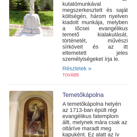
kutatómunkával
megszerkesztett és saját
költségén, három nyelven
kiadott munkája, melyben
a lőcsei evangélikus
temető kialakulását,
történetét, művészi
sírköveit és az itt
eltemetett jeles
személyiségeket írja le.
»
Részletek
TOVÁBB
Temetőkápolna
A temetőkápolna helyén
az 1713-ban épült régi
evangélikus fatemplom
állt, melynek mára csak az
oltáríve maradt meg
kapuként. Ez alatt az ív