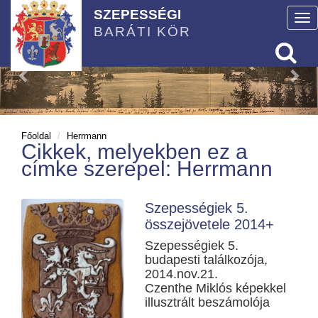
SZEPESSÉGI
To
BARÁTI KÖR
nav
Főoldal
Herrmann
Cikkek, melyekben ez a
címke szerepel: Herrmann
Szepességiek 5.
összejövetele 2014+
Szepességiek 5.
budapesti találkozója,
2014.nov.21.
Czenthe Miklós képekkel
illusztrált beszámolója