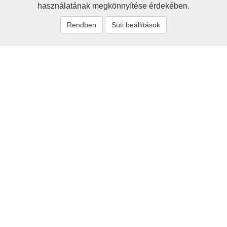
használatának megkönnyítése érdekében.
Rendben
Süti beállítások
Névmutató
'Sigray
Alexander
Alexy
Avar
Barcs
Bartsch
Berzeviczy
Bethlenfalvy
Branyiszkó
Bruckner
Buchholtz
Chalupecký
Choma
Cornides
Csáky
Csépánfalvy
Czauczik
Czenthe
Czóbel
Dapsy
Demeter
Dénes
Diószegi
Fabriczy
Faragó
Fröhlich
Frölich
Fuchs
Genersich
Görgei
Görgey