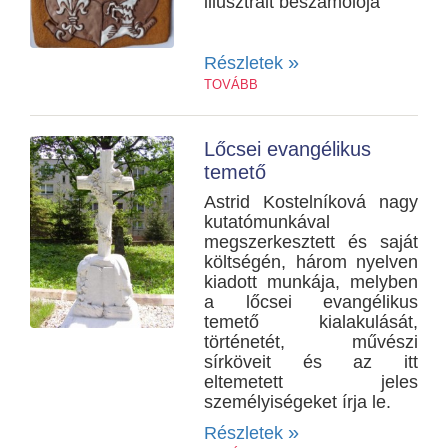
illusztrált beszámolója
»
Részletek
TOVÁBB
Lőcsei evangélikus
temető
Astrid Kostelníková nagy
kutatómunkával
megszerkesztett és saját
költségén, három nyelven
kiadott munkája, melyben
a lőcsei evangélikus
temető kialakulását,
történetét, művészi
sírköveit és az itt
eltemetett jeles
személyiségeket írja le.
»
Részletek