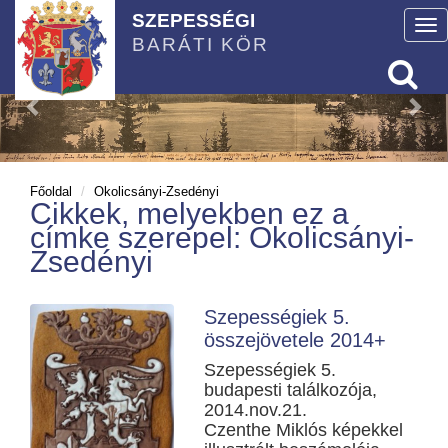
SZEPESSÉGI
To
BARÁTI KÖR
nav
Főoldal
Okolicsányi-Zsedényi
Cikkek, melyekben ez a
címke szerepel: Okolicsányi-
Zsedényi
Szepességiek 5.
összejövetele 2014+
Szepességiek 5.
budapesti találkozója,
2014.nov.21.
Czenthe Miklós képekkel