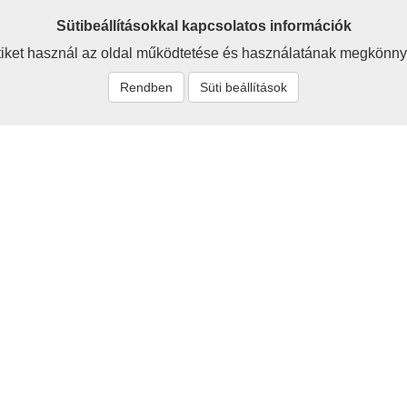
Sütibeállításokkal kapcsolatos információk
iket használ az oldal működtetése és használatának megkönny
Rendben
Süti beállítások
t
Rólunk
zum
Baráti körünk célja a 
értékeinek megismerése, be
tők és szerzők
megőrzése - ezzel a hon
Cikkeink egyaránt szólnak a
ás
jelenről és a jövőről is.