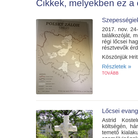
Cikkek, melyekben ez a 
Szepességiek
2017. nov. 24-
találkozóját, 
régi lőcsei ha
résztvevők érd
Köszönjük Hritz
»
Részletek
TOVÁBB
Lőcsei evang
Astrid Koste
költségén, há
temető kialaku