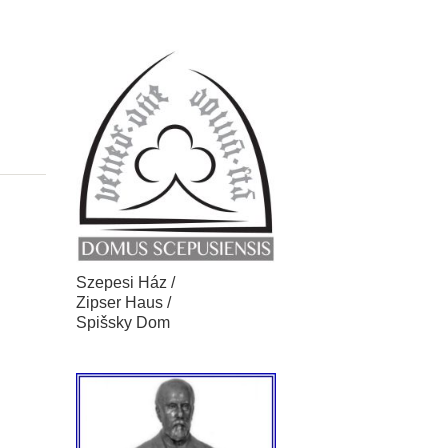
Szepesi Ház /
Zipser Haus /
Spišsky Dom