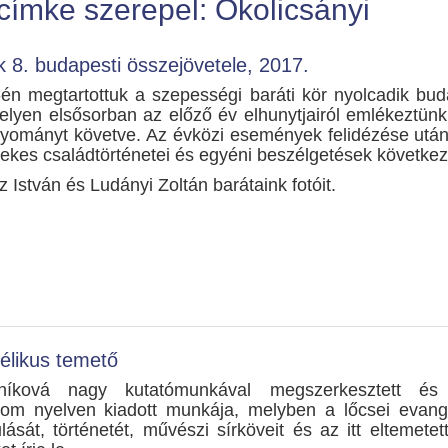
címke szerepel: Okolicsányi
 8. budapesti összejövetele, 2017.
én megtartottuk a szepességi baráti kör nyolcadik bud
melyen elsősorban az előző év elhunytjairól emlékeztün
gyományt követve. Az évközi események felidézése után
ekes családtörténetei és egyéni beszélgetések következ
 István és Ludányi Zoltán barátaink fotóit.
élikus temető
lníková nagy kutatómunkával megszerkesztett és 
rom nyelven kiadott munkája, melyben a lőcsei evang
lását, történetét, művészi sírköveit és az itt eltemetett