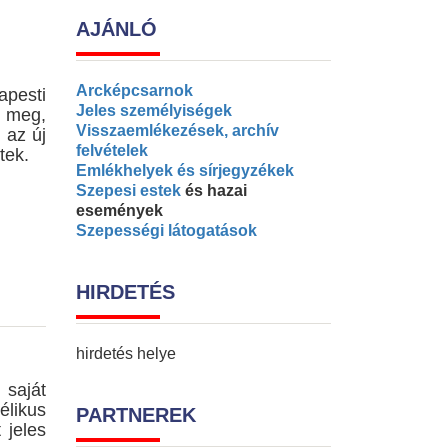
AJÁNLÓ
Arcképcsarnok
apesti
Jeles személyiségek
k meg,
Visszaemlékezések, archív
 az új
felvételek
tek.
Emlékhelyek és sírjegyzékek
Szepesi estek
és hazai
események
Szepességi látogatások
HIRDETÉS
hirdetés helye
saját
élikus
PARTNEREK
 jeles