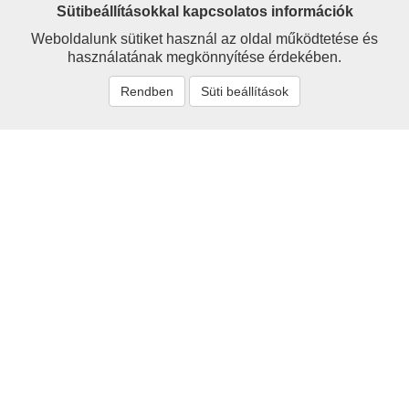
Sütibeállításokkal kapcsolatos információk
Weboldalunk sütiket használ az oldal működtetése és
használatának megkönnyítése érdekében.
Rendben
Süti beállítások
Névmutató
'Sigray
Alexander
Alexy
Avar
Barcs
Bartsch
Berzeviczy
Bethlenfalvy
Branyiszkó
Bruckner
Buchholtz
Chalupecký
Choma
Cornides
Csáky
Csépánfalvy
Czauczik
Czenthe
Czóbel
Dapsy
Demeter
Dénes