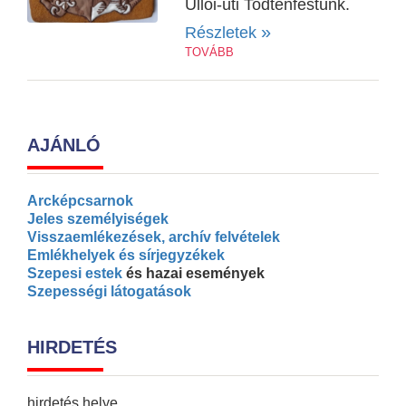
Űllői-úti Todtenfestünk.
»
Részletek
TOVÁBB
AJÁNLÓ
Arcképcsarnok
Jeles személyiségek
Visszaemlékezések, archív felvételek
Emlékhelyek és sírjegyzékek
Szepesi estek
és hazai események
Szepességi látogatások
HIRDETÉS
hirdetés helye