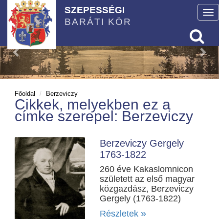
SZEPESSÉGI
To
BARÁTI KÖR
nav
Főoldal
Berzeviczy
Cikkek, melyekben ez a
címke szerepel: Berzeviczy
Berzeviczy Gergely
1763-1822
260 éve Kakaslomnicon
született az első magyar
közgazdász, Berzeviczy
Gergely (1763-1822)
»
Részletek