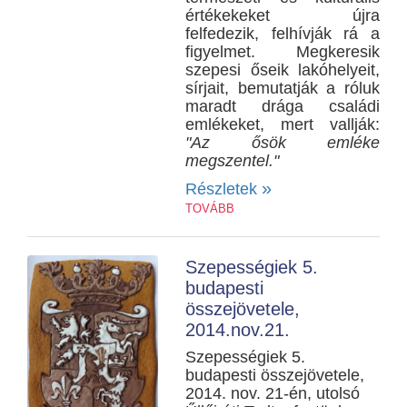
értékekeket újra
felfedezik, felhívják rá a
figyelmet. Megkeresik
szepesi őseik lakóhelyeit,
sírjait, bemutatják a róluk
maradt drága családi
emlékeket, mert vallják:
"Az ősök emléke
megszentel."
»
Részletek
TOVÁBB
Szepességiek 5.
budapesti
összejövetele,
2014.nov.21.
Szepességiek 5.
budapesti összejövetele,
2014. nov. 21-én, utolsó