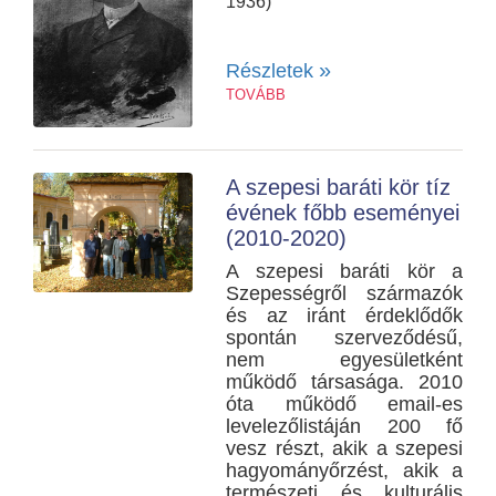
1936)
»
Részletek
TOVÁBB
A szepesi baráti kör tíz
évének főbb eseményei
(2010-2020)
A szepesi baráti kör a
Szepességről származók
és az iránt érdeklődők
spontán szerveződésű,
nem egyesületként
működő társasága. 2010
óta működő email-es
levelezőlistáján 200 fő
vesz részt, akik a szepesi
hagyományőrzést, akik a
természeti és kulturális