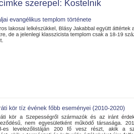
címke szerepel: Kostelnik
ljai evangélikus templom története
os lakosai lelkészükkel, Blásy Jakabbal együtt áttértek 
tre, de a jelenlegi klasszicista templom csak a 18-19 sz
t.
ráti kör tíz évének főbb eseményei (2010-2020)
áti kör a Szepességről származók és az iránt érde
veződésű, nem egyesületként működő társasága. 201
-es levelezőlistáján 200 fő vesz részt, akik a sz