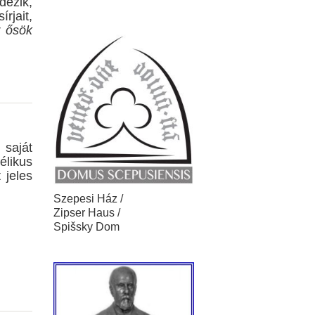
dezik,
rjait,
z ősök
saját
élikus
 jeles
Szepesi Ház /
Zipser Haus /
Spišsky Dom