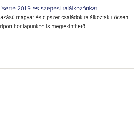
kísérte 2019-es szepesi találkozónkat
azású magyar és cipszer családok találkoztak Lőcsén
riport honlapunkon is megtekinthető.