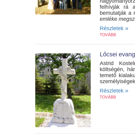
hagyományőrzés
felhívják rá 
bemutatják a 
emléke megsze
»
Részletek
TOVÁBB
Lőcsei evang
Astrid Koste
költségén, há
temető kialaku
személyiségeket
»
Részletek
TOVÁBB