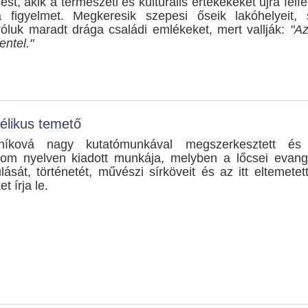
t, akik a természeti és kulturális értékekeket újra felfe
a figyelmet. Megkeresik szepesi őseik lakóhelyeit, sí
róluk maradt drága családi emlékeket, mert vallják:
"A
ntel."
élikus temető
lníková nagy kutatómunkával megszerkesztett és 
rom nyelven kiadott munkája, melyben a lőcsei evang
lását, történetét, művészi sírköveit és az itt eltemetett
 írja le.