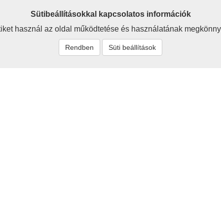
Sütibeállításokkal kapcsolatos információk
iket használ az oldal működtetése és használatának megkönny
Rendben
Süti beállítások
t
Rólunk
zum
Baráti körünk célja a 
értékeinek megismerése, be
tők és szerzők
megőrzése - ezzel a hon
Cikkeink egyaránt szólnak a
ás
jelenről és a jövőről is.