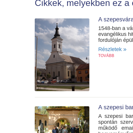
Cikkek, melyekben ez a 
A szepesvára
1548-ban a vár
evangélikus hi
fordulóján épül
»
Részletek
TOVÁBB
A szepesi ba
A szepesi bar
spontán szer
működő email