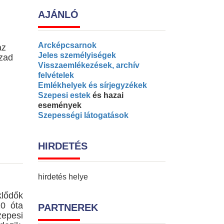
AJÁNLÓ
Arcképcsarnok
az
Jeles személyiségek
ázad
Visszaemlékezések, archív
felvételek
Emlékhelyek és sírjegyzékek
Szepesi estek
és hazai
események
Szepességi látogatások
HIRDETÉS
hirdetés helye
klődők
0 óta
PARTNEREK
epesi