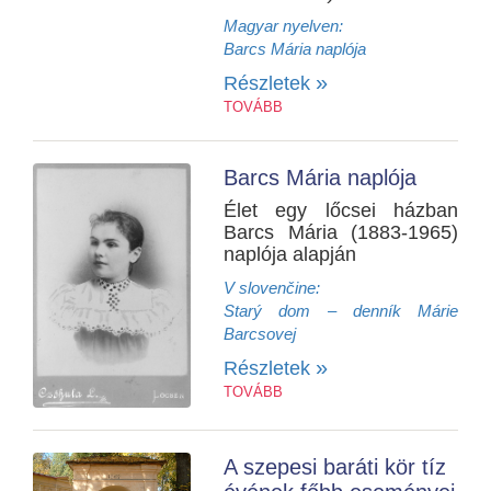
Magyar nyelven:
Barcs Mária naplója
»
Részletek
TOVÁBB
Barcs Mária naplója
Élet egy lőcsei házban
Barcs Mária (1883-1965)
naplója alapján
V slovenčine:
Starý dom – denník Márie
Barcsovej
»
Részletek
TOVÁBB
A szepesi baráti kör tíz