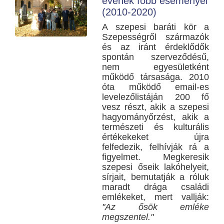
évének főbb eseményei
(2010-2020)
A szepesi baráti kör a
Szepességről származók
és az iránt érdeklődők
spontán szerveződésű,
nem egyesületként
működő társasága. 2010
óta működő email-es
levelezőlistáján 200 fő
vesz részt, akik a szepesi
hagyományőrzést, akik a
természeti és kulturális
értékekeket újra
felfedezik, felhívják rá a
figyelmet. Megkeresik
szepesi őseik lakóhelyeit,
sírjait, bemutatják a róluk
maradt drága családi
emlékeket, mert vallják:
"Az ősök emléke
megszentel."