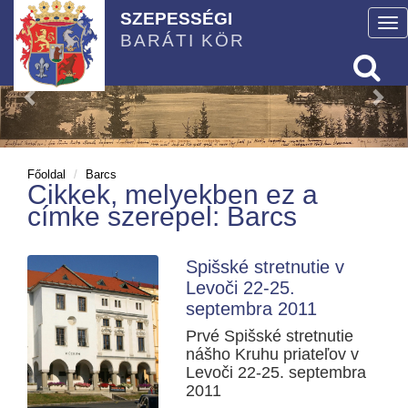
SZEPESSÉGI
To
BARÁTI KÖR
nav
Főoldal
Barcs
Cikkek, melyekben ez a
címke szerepel: Barcs
Spišské stretnutie v
Levoči 22-25.
septembra 2011
Prvé Spišské stretnutie
nášho Kruhu priateľov v
Levoči 22-25. septembra
2011