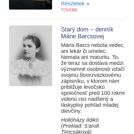
»
Részletek
TOVÁBB
Starý dom – denník
Márie Barcsovej
Mária Barcs nebola vedec,
ani lekár či umelec.
Nemala ani maturitu. To,
že teraz sa dostáva medzi
významné osobnosti vďačí
svojmu štvorzväzkovému
zápisníku, v ktorom nám
približuje levočskú
spoločnosť pred 100 rokmi
videnú cez nadšený a
láskyplný pohľad mladej
dievčiny.
Hollóházy Ildikó
(
Preklad: S'arolt
Timcsáková)