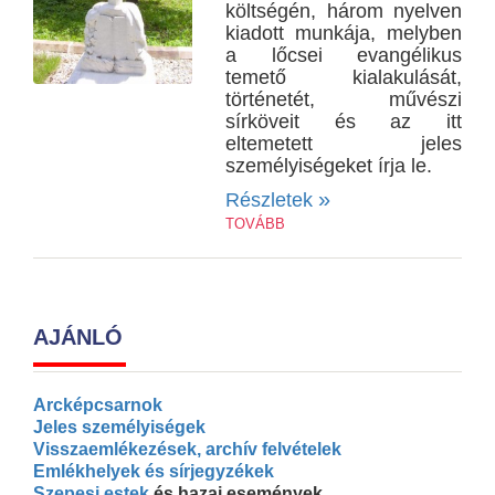
költségén, három nyelven
kiadott munkája, melyben
a lőcsei evangélikus
temető kialakulását,
történetét, művészi
sírköveit és az itt
eltemetett jeles
személyiségeket írja le.
»
Részletek
TOVÁBB
AJÁNLÓ
Arcképcsarnok
Jeles személyiségek
Visszaemlékezések, archív felvételek
Emlékhelyek és sírjegyzékek
Szepesi estek
és hazai események