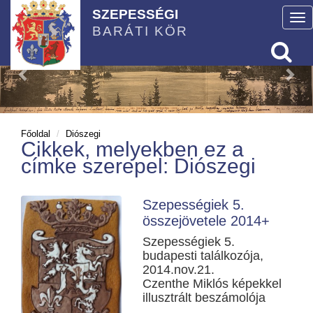
SZEPESSÉGI
To
BARÁTI KÖR
nav
Főoldal
Diószegi
Cikkek, melyekben ez a
címke szerepel: Diószegi
Szepességiek 5.
összejövetele 2014+
Szepességiek 5.
budapesti találkozója,
2014.nov.21.
Czenthe Miklós képekkel
illusztrált beszámolója