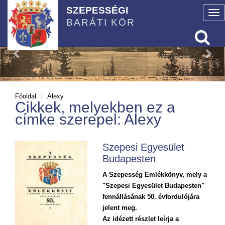
SZEPESSÉGI
To
BARÁTI KÖR
nav
Főoldal
Alexy
Cikkek, melyekben ez a
címke szerepel: Alexy
Szepesi Egyesület
Budapesten
A Szepesség Emlékkönyv, mely a
"Szepesi Egyesület Budapesten"
fennállásának 50. évfordulójára
jelent meg.
Az idézett részlet leírja a