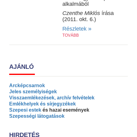
alkalmából
Czenthe Miklós
írása
(2011. okt. 6.)
»
Részletek
TOVÁBB
AJÁNLÓ
Arcképcsarnok
Jeles személyiségek
Visszaemlékezések, archív felvételek
Emlékhelyek és sírjegyzékek
Szepesi estek
és hazai események
Szepességi látogatások
HIRDETÉS