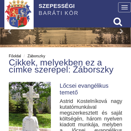
SZEPESSÉGI
To
BARÁTI KÖR
nav
Főoldal
Záborszky
Cikkek, melyekben ez a
címke szerepel: Záborszky
Lőcsei evangélikus
temető
Astrid Kostelníková nagy
kutatómunkával
megszerkesztett és saját
költségén, három nyelven
kiadott munkája, melyben
a lőcsei evangélikus