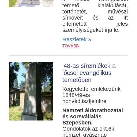
temető kialakulását,
történetét, művészi
sírköveit és az itt
eltemetett jeles
személyiségeket írja le.
»
Részletek
TOVÁBB
'48-as síremlékek a
lőcsei evangélikus
temetőben
Kegyelettel emlékezünk
1848/49-es
honvédtisztjeinkre
Nemzeti áldozathozatal
és sorsvállalás
Szepesben.
Gondolatok az okt.6-i
nemzeti gyásznap