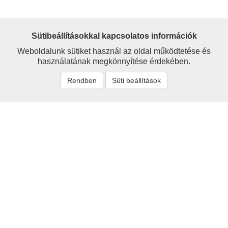
Sütibeállításokkal kapcsolatos információk
Weboldalunk sütiket használ az oldal működtetése és
használatának megkönnyítése érdekében.
Rendben
Süti beállítások
Névmutató
'Sigray
Alexander
Alexy
Avar
Barcs
Bartsch
Berzeviczy
Bethlenfalvy
Branyiszkó