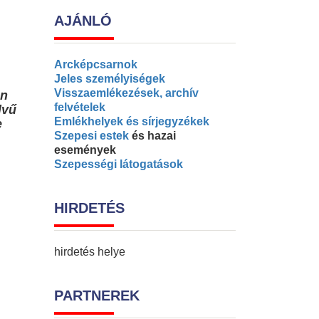
AJÁNLÓ
Arcképcsarnok
Jeles személyiségek
Visszaemlékezések, archív
án
felvételek
lvű
Emlékhelyek és sírjegyzékek
e
Szepesi estek
és hazai
események
Szepességi látogatások
HIRDETÉS
hirdetés helye
PARTNEREK