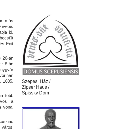
sor más
zívébe.
pja id.
becsült
és Edit
s 26-án
er 8-án
ánygyár
vorinán
. 1885.
Szepesi Ház /
Zipser Haus /
Spišsky Dom
in több
orvos a
n vonal
Kaszinó
 városi