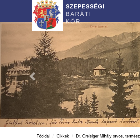
SZEPESSÉGI
BARÁTI
KÖR
Főoldal
Cikkek
Dr. Greisiger Mihály orvos, termés