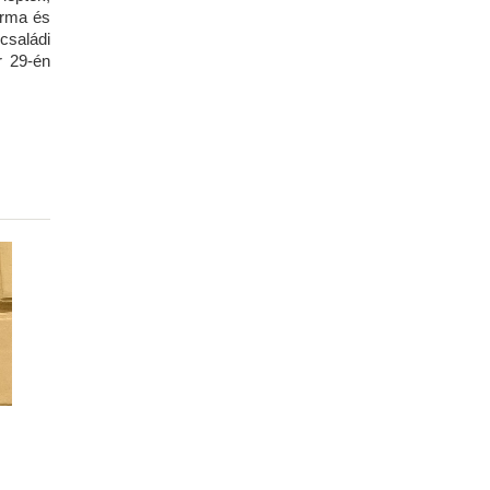
Irma és
családi
r 29-én