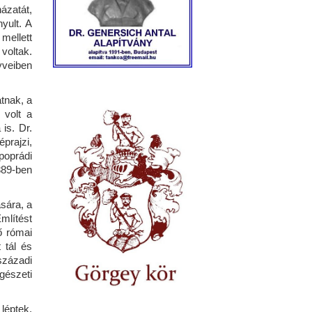
házatát,
yult. A
mellett
voltak.
yveiben
tnak, a
 volt a
is. Dr.
prajzi,
poprádi
889-ben
ására, a
Említést
ő római
 tál és
századi
égészeti
léptek,