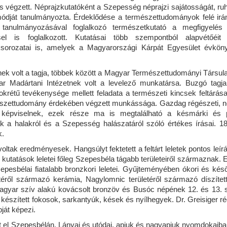
t is végzett. Néprajzkutatóként a Szepesség néprajzi sajátosságát, ru
ódját tanulmányozta. Érdeklődése a természettudományok felé irán
tanulmányozásával foglalkozó természetkutató a megfigyelés 
sel is foglalkozott. Kutatásai több szempontból alapvétőéit 
sorozatai is, amelyek a Magyarországi Kárpát Egyesület évkön
k volt a tagja, többek között a Magyar Természettudományi Társula
r Madártani Intézetnek volt a levelező munkatársa. Buzgó tagja
étű tevékenysége mellett feladata a természeti kincsek feltárása 
mészettudomány érdekében végzett munkássága. Gazdag régészeti, né
 képviselnek, ezek része ma is megtalálható a késmárki és 
ák a halakról és a Szepesség halászatáról szóló értékes írásai. 1
k.
oltak eredményesek. Hangsúlyt fektetett a feltárt leletek pontos leír
 kutatások leletei főleg Szepesbéla tágabb területeiről származnak. 
pesbélai fiatalabb bronzkori leletei. Gyűjteményében ókori és kés
letéről származó kerámia, Nagylomnic területéről származó díszített
ómagyar szív alakú kovácsolt bronzöv és Busóc népének 12. és 13. 
 készített fokosok, sarkantyúk, kések és nyílhegyek. Dr. Greisiger r
ját képezi.
t el Szepesbélán. Lányai és utódai, apjuk és nagyapjuk nyomdokaiba 