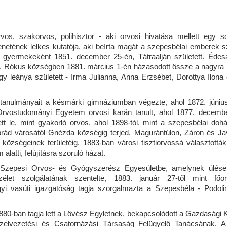
rvos, szakorvos, polihisztor - aki orvosi hivatása mellett egy 
ténetének lelkes kutatója, aki beírta magát a szepesbélai emberek s
yermekeként 1851. december 25-én, Tátraalján született. Édesa
a. Rókus községben 1881. március 1-én házasodott össze a nagyra 
 leánya született - Irma Julianna, Anna Erzsébet, Dorottya Ilona 
lai tanulmányait a késmárki gimnáziumban végezte, ahol 1872. júniu
 Orvostudományi Egyetem orvosi karán tanult, ahol 1877. decemb
tt le, mint gyakorló orvos, ahol 1898-tól, mint a szepesbélai doh
rád városától Gnézda községig terjed, Magurántúlon, Zá­ron és Ja
zségeinek terüle­téig. 1883-ban városi tisztiorvossá választották
latti, felújításra szoruló házat.
 a Szepesi Orvos- és Gyógyszerész Egyesületbe, amelynek ülése
özélet szolgálatának szentelte, 1883. január 27-től mint fő
lgyi vasúti igazgatóság tagja szorgalmazta a Szepesbéla - Podoli
1880-ban tagja lett a Lövész Egyletnek, bekapcsolódott a Gazdasági 
ízelvezetési és Csatornázási Társaság Felügyelő Tanácsának. A