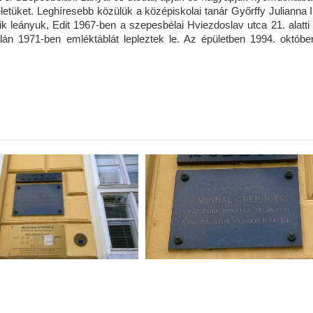
letüket. Leghíresebb közülük a középiskolai tanár Győrffy Julianna 
ik leányuk, Edit 1967-ben a szepesbélai Hviezdoslav utca 21. alatti 
n 1971-ben emléktáblát lepleztek le. Az épületben 1994. októbe