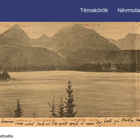
Témakörök
Névmuta
zettudós