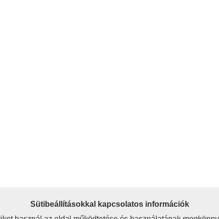
Sütibeállításokkal kapcsolatos információk
iket használ az oldal működtetése és használatának megkönny