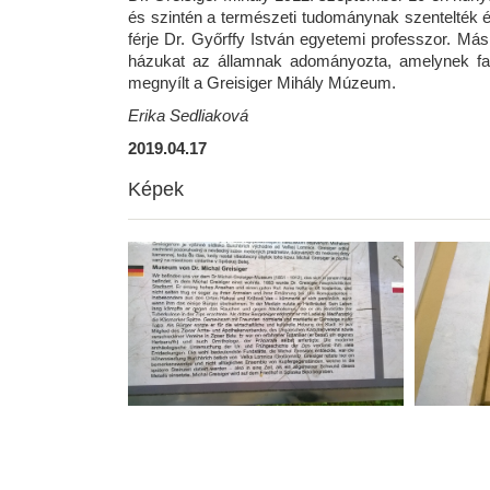
és szintén a természeti tudomány­nak szentelték é
férje Dr. Győrffy István egyetemi professzor. Más
házukat az államnak adományozta, amelynek falá
megnyílt a Greisiger Mihály Múzeum.
Erika Sedliaková
2019.04.17
Képek