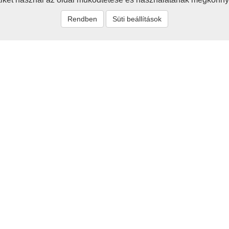
Rendben
Süti beállítások
t
Rólunk
zum
Baráti körünk célja a 
értékeinek megismerése, be
tők és szerzők
megőrzése - ezzel a hon
Cikkeink egyaránt szólnak a
ás
jelenről és a jövőről is.
Tovább>>>