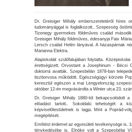
Dr. Greisiger Mihály emberszeretetéről híres o
tudományággal is foglalkozott.. Szepesség őstör­
Tizenegy gyermekes földműves család második g
Greisiger Mihály földműves, édesanyja Faix Mári
Lersch család Helén lányával. A házaspárnak négy
Marianna Elektra.
Alapiskoláit szülőfalujában folytatta. Középisko
érettségizett. Orvos­tant a Josephinum - Bécsi
doktorrá avatták. Szepesbélán 1878-ban telepede
tisztiorvosa működött. Egészségügyi körzete Pop
keresztül egészen a mai Lengyelország szepesi kö
október 12-én megvásárolta a Winter utca 23. szám a
Dr. Greisiger Mihály 1880-tól bekapcsolódott
előadást tartott.. Sokoldalú tehetségét a k
képviselőtestületnek is tagja. Mint a Poprád-vö
megépítését.
Em­lítést érdemel az egyesületi tevékenysége is. 
ténykedésébe is. Elnöke volt a Szepesbélai V