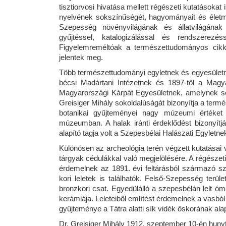
tisztiorvosi hivatása mellett régészeti kutatásoka
nyelvének sokszínűségét, hagyományait és életm
Szepesség növényvilágának és állatvilágának 
gyűjtéssel, katalogizálással és rendszerezés
Figyelemreméltóak a természettudományos cikk
jelentek meg.
Több természettudományi egyletnek és egyesületne
bécsi Madártani Intézetnek és 1897-től a Magya
Magyarországi Kárpát Egyesületnek, amelynek sokr
Greisiger Mihály sokoldalúságát bizonyítja a ter
botanikai gyűjteményei nagy múzeumi értéket
múzeumban. A halak iránti érdeklődést bizonyítj
alapító tagja volt a Szepesbélai Halászati Egyletne
Különösen az archeológia terén végzett kutatásai v
tárgyak cédulákkal való megjelölésére. A régészeti
érdemelnek az 1891. évi feltárásból származó sze
kori leletek is találhatók. Felső-Szepesség terü
bronzkori csat. Egyedülálló a szepesbélán lelt 
kerámiája. Leleteiből említést érdemelnek a vasból
gyűjteménye a Tátra alatti sík vidék őskorának alap
Dr. Greisiger Mihály 1912. szeptember 10-én huny