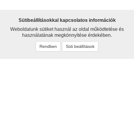
Sütibeállításokkal kapcsolatos információk
Weboldalunk sütiket használ az oldal működtetése és
használatának megkönnyítése érdekében.
Rendben
Süti beállítások
Névmutató
'Sigray
Alexander
Alexy
Avar
Barcs
Bartsch
Berzeviczy
Bethlenfalvy
Branyiszkó