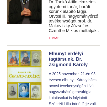
Dr. Tankó Attila cimzetes
egyetemi tanár, baráti
körünk alapító tagja.
Orvosi ill. hagyományőrző
tevékenységét prof. dr.
Makovitzky József és
Czenthe Miklós méltatják .
TOVÁBB
Elhunyt erdélyi
tagtársunk, Dr.
Zsigmond Károly
A 2025 november 21-én 93
évesen elhunyt Károly bácsi
orvosi tevékenységén kívül
nagyszabású genealógiai
kutatásokat is folytatott.
Szépréti Lilla írónő férje volt.