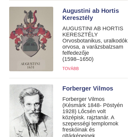
Augustini ab Hortis
Keresztély
AUGUSTINI AB HORTIS
KERESZTÉLY
Orvosbotanikus, uralkodók
orvosa, a varázsbalzsam
felfedezője
(1598–1650)
TOVÁBB
Forberger Vilmos
Forberger Vilmos
(Késmárk 1848- Pöstyén
1928) Lőcsén volt
középisk. rajztanár. A
szepességi templomok
freskóinak és
oltárképeinek