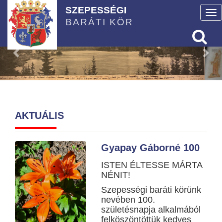
SZEPESSÉGI
To
BARÁTI KÖR
nav
AKTUÁLIS
Gyapay Gáborné 100
ISTEN ÉLTESSE MÁRTA
NÉNIT!
Szepességi baráti körünk
nevében 100.
születésnapja alkalmából
felköszöntöttük kedves