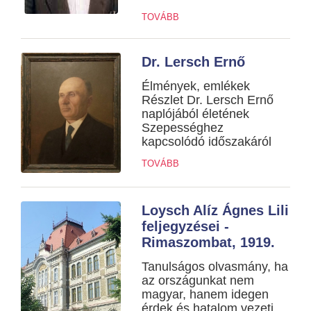
TOVÁBB
Dr. Lersch Ernő
Élmények, emlékek
Részlet Dr. Lersch Ernő
naplójából életének
Szepességhez
kapcsolódó időszakáról
TOVÁBB
Loysch Alíz Ágnes Lili
feljegyzései -
Rimaszombat, 1919.
Tanulságos olvasmány, ha
az országunkat nem
magyar, hanem idegen
érdek és hatalom vezeti.