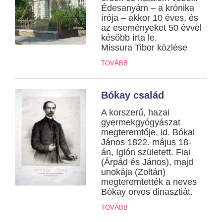
Édesanyám – a krónika
írója – akkor 10 éves, és
az eseményeket 50 évvel
később írta le.
Missura Tibor közlése
TOVÁBB
Bókay család
A korszerű, hazai
gyermekgyógyászat
megteremtője, id. Bókai
János 1822. május 18-
án, Iglón született. Fiai
(Árpád és János), majd
unokája (Zoltán)
megteremtették a neves
Bókay orvos dinasztiát.
TOVÁBB