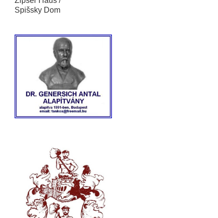
Zipser Haus /
Spišsky Dom