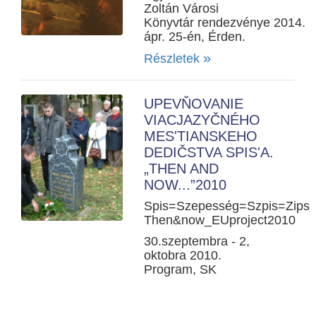
Zoltán Városi
Könyvtár rendezvénye 2014.
ápr. 25-én, Érden.
»
Részletek
UPEVŇOVANIE
VIACJAZYČNÉHO
MES'TIANSKEHO
DEDIČSTVA SPIS'A.
„THEN AND
NOW...”2010
Spis=Szepesség=Szpis=Zips
Then&now_EUproject2010
30.szeptembra - 2,
oktobra 2010.
Program, SK