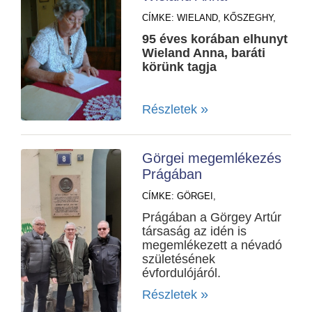
CÍMKE:
WIELAND,
KŐSZEGHY,
95 éves korában elhunyt
Wieland Anna, baráti
körünk tagja
»
Részletek
Görgei megemlékezés
Prágában
CÍMKE:
GÖRGEI,
Prágában a Görgey Artúr
társaság az idén is
megemlékezett a névadó
születésének
évfordulójáról.
»
Részletek