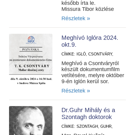
később írta le.
Missura Tibor közlése
»
Részletek
Meghívó Iglóra 2024.
okt.9.
CÍMKE:
IGLÓ,
CSONTVÁRY,
Meghívó a Csontváryról
készült dokumentumfilm
vetítésére, melyre október
9-én Iglón kerül sor.
»
Részletek
Dr.Guhr Mihály és a
Szontagh doktorok
CÍMKE:
SZONTAGH,
GUHR,