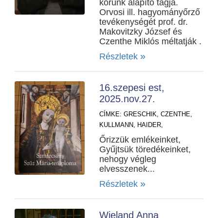
körünk alapító tagja.
Orvosi ill. hagyományőrző
tevékenységét prof. dr.
Makovitzky József és
Czenthe Miklós méltatják .
»
Részletek
16.szepesi est,
2025.nov.27.
CÍMKE:
GRESCHIK,
CZENTHE,
KULLMANN,
HAIDER,
Őrizzük emlékeinket,
Gyűjtsük töredékeinket,
nehogy végleg
elvesszenek...
»
Részletek
Wieland Anna