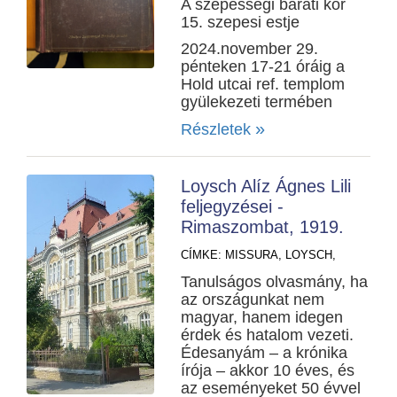
A szepességi baráti kör
15. szepesi estje
2024.november 29.
pénteken 17-21 óráig a
Hold utcai ref. templom
gyülekezeti termében
»
Részletek
Loysch Alíz Ágnes Lili
feljegyzései -
Rimaszombat, 1919.
CÍMKE:
MISSURA,
LOYSCH,
Tanulságos olvasmány, ha
az országunkat nem
magyar, hanem idegen
érdek és hatalom vezeti.
Édesanyám – a krónika
írója – akkor 10 éves, és
az eseményeket 50 évvel