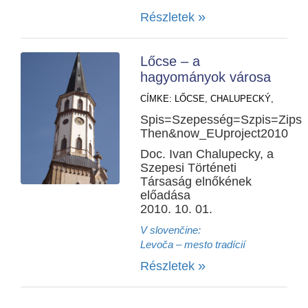
»
Részletek
Lőcse – a
hagyományok városa
CÍMKE:
LŐCSE,
CHALUPECKÝ,
Spis=Szepesség=Szpis=Zips
Then&now_EUproject2010
Doc. Ivan Chalupecky, a
Szepesi Történeti
Társaság elnőkének
előadása
2010. 10. 01.
V slovenčine:
Levoča – mesto tradícií
»
Részletek