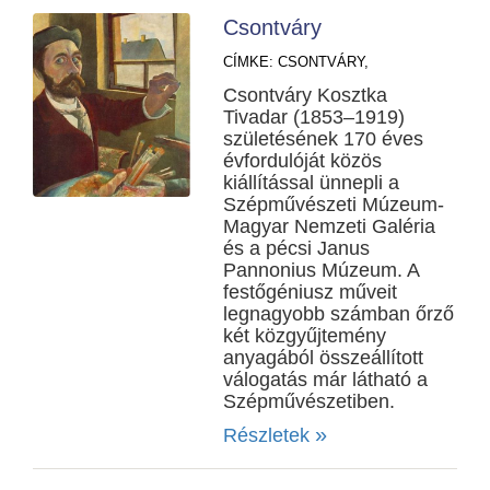
Csontváry
CÍMKE:
CSONTVÁRY,
Csontváry Kosztka
Tivadar (1853–1919)
születésének 170 éves
évfordulóját közös
kiállítással ünnepli a
Szépművészeti Múzeum-
Magyar Nemzeti Galéria
és a pécsi Janus
Pannonius Múzeum. A
festőgéniusz műveit
legnagyobb számban őrző
két közgyűjtemény
anyagából összeállított
válogatás már látható a
Szépművészetiben.
»
Részletek