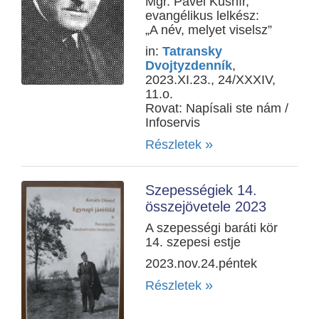
Mgr. Pavel Kušnír,
evangélikus lelkész:
„A név, melyet viselsz”
in:
Tatransky
Dvojtyzdenník
,
2023.XI.23., 24/XXXIV,
11.o.
Rovat: Napísali ste nám /
Infoservis
»
Részletek
Szepességiek 14.
összejövetele 2023
A szepességi baráti kör
14. szepesi estje
2023.nov.24.péntek
»
Részletek