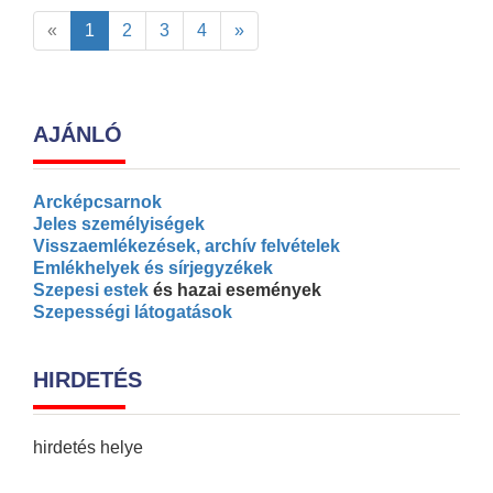
«
1
2
3
4
»
AJÁNLÓ
Arcképcsarnok
Jeles személyiségek
Visszaemlékezések, archív felvételek
Emlékhelyek és sírjegyzékek
Szepesi estek
és hazai események
Szepességi látogatások
HIRDETÉS
hirdetés helye