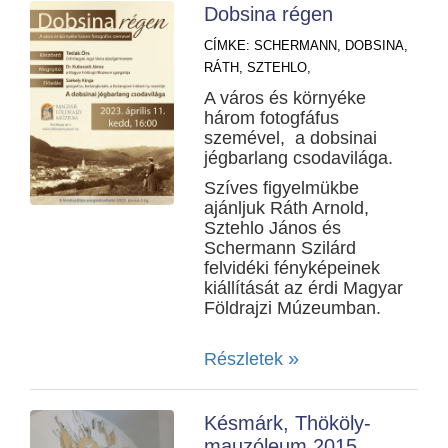
Dobsina régen
CÍMKE:
SCHERMANN,
DOBSINA,
RÁTH,
SZTEHLO,
A város és környéke
három fotogfáfus
szemével, a dobsinai
jégbarlang csodavilága.
Szíves figyelmükbe
ajánljuk Ráth Arnold,
Sztehlo János és
Schermann Szilárd
felvidéki fényképeinek
kiállítását az érdi Magyar
Földrajzi Múzeumban.
»
Részletek
Késmárk, Thököly-
mauzóleum 2015