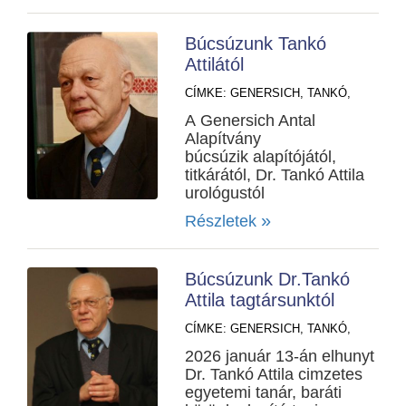
Búcsúzunk Tankó
Attilától
CÍMKE:
GENERSICH,
TANKÓ,
A Genersich Antal
Alapítvány
búcsúzik alapítójától,
titkárától, Dr. Tankó Attila
urológustól
»
Részletek
Búcsúzunk Dr.Tankó
Attila tagtársunktól
CÍMKE:
GENERSICH,
TANKÓ,
2026 január 13-án elhunyt
Dr. Tankó Attila cimzetes
egyetemi tanár, baráti