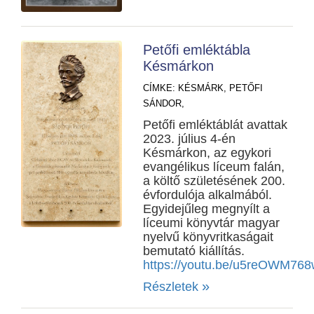
Petőfi emléktábla
Késmárkon
CÍMKE:
KÉSMÁRK,
PETŐFI
SÁNDOR,
Petőfi emléktáblát avattak
2023. július 4-én
Késmárkon, az egykori
evangélikus líceum falán,
a költő születésének 200.
évfordulója alkalmából.
Egyidejűleg megnyílt a
líceumi könyvtár magyar
nyelvű könyvritkaságait
bemutató kiállítás.
https://youtu.be/u5reOWM76
»
Részletek