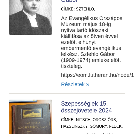
CÍMKE:
SZTEHLO,
Az Evangélikus Országos
Múzeum május 18-ig
nyitva tartó időszaki
kiállítása az ötven évvel
ezelőtt elhunyt
embermentő evangélikus
lelkész, Sztehlo Gábor
(1909-1974) emléke előtt
tiszteleg.
https://eom.lutheran.hu/node/
»
Részletek
Szepességiek 15.
összejövetele 2024
CÍMKE:
NITSCH,
OROSZ ÖRS,
HAZSLINSZKY,
GÖMÖRY,
FLECK,