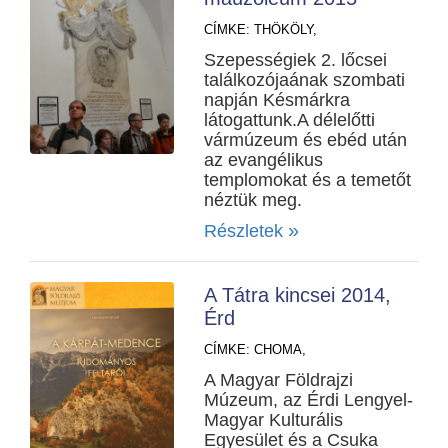
CÍMKE:
THÖKÖLY,
Szepességiek 2. lőcsei
találkozójaának szombati
napján Késmárkra
látogattunk.A délelőtti
vármúzeum és ebéd után
az evangélikus
templomokat és a temetőt
néztük meg.
»
Részletek
A Tátra kincsei 2014,
Érd
CÍMKE:
CHOMA,
A Magyar Földrajzi
Múzeum, az Érdi Lengyel-
Magyar Kulturális
Egyesület és a Csuka