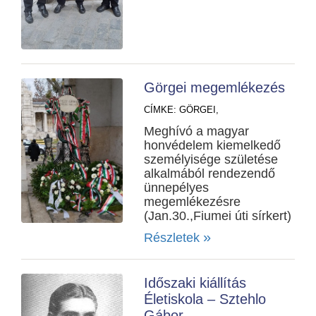
Görgei megemlékezés
CÍMKE:
GÖRGEI,
Meghívó a magyar
honvédelem kiemelkedő
személyisége születése
alkalmából rendezendő
ünnepélyes
megemlékezésre
(Jan.30.,Fiumei úti sírkert)
»
Részletek
Időszaki kiállítás
Életiskola – Sztehlo
Gábor