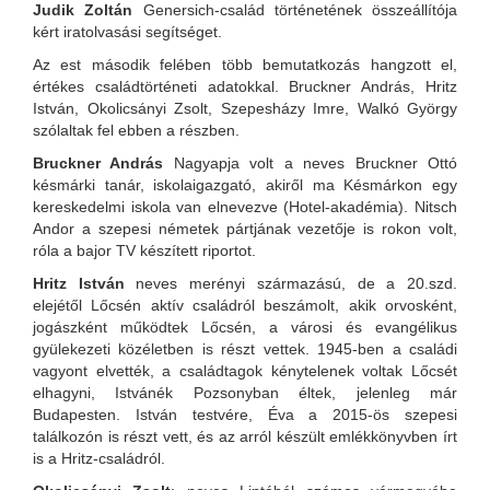
Judik Zoltán
Genersich-család történetének összeállítója
kért iratolvasási segítséget.
Az est második felében több bemutatkozás hangzott el,
értékes családtörténeti adatokkal. Bruckner András, Hritz
István, Okolicsányi Zsolt, Szepesházy Imre, Walkó György
szólaltak fel ebben a részben.
Bruckner András
Nagyapja volt a neves Bruckner Ottó
késmárki tanár, iskolaigazgató, akiről ma Késmárkon egy
kereskedelmi iskola van elnevezve (Hotel-akadémia). Nitsch
Andor a szepesi németek pártjának vezetője is rokon volt,
róla a bajor TV készített riportot.
Hritz István
neves merényi származású, de a 20.szd.
elejétől Lőcsén aktív családról beszámolt, akik orvosként,
jogászként működtek Lőcsén, a városi és evangélikus
gyülekezeti közéletben is részt vettek. 1945-ben a családi
vagyont elvették, a családtagok kénytelenek voltak Lőcsét
elhagyni, Istvánék Pozsonyban éltek, jelenleg már
Budapesten. István testvére, Éva a 2015-ös szepesi
találkozón is részt vett, és az arról készült emlékkönyvben írt
is a Hritz-családról.