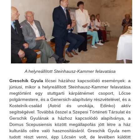
A helyreállított Steinhausz-Kammer felavatása
Greschik Gyula
lőcsei házához kapcsolódó események: a
júniusi, mikor a helyreállított Steinhausz-Kammer felavatása
megtörtént egy stuttgarti kárpátnémet csoport, Lőcse
polgármestere, és a Genersich-alapítvány részvételével, és a
Kostelník-család (Astrid és unokája, Edinko) aktív
segítségével. Továbbá ősszel a Szepesi Történeti Társulat és
Gerschik Gyulának a házhoz kapcsolódó alapítványa, a
Domus Scepusiensis között megállapofás jött létre a ház
kulturális célre való hasznosításáról. Greschik Gyula nem
tudott részt venni, épp Lőcsén volt, de levélben küldött