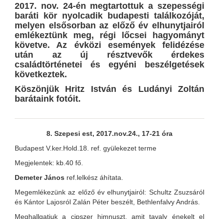
2017. nov. 24-én megtartottuk a szepességi
baráti kör nyolcadik budapesti találkozóját,
melyen elsősorban az előző év elhunytjairól
emlékeztünk meg, régi lőcsei hagyományt
követve. Az évközi események felidézése
után az új résztvevők érdekes
családtörténetei és egyéni beszélgetések
következtek.
Köszönjük Hritz István és Ludányi Zoltán
barátaink fotóit.
8. Szepesi est, 2017.nov.24., 17-21 óra
Budapest V.ker.Hold.18. ref. gyülekezet terme
Megjelentek: kb.40 fő.
Demeter János
ref.lelkész áhítata.
Megemlékezünk az előző év elhunytjairól: Schultz Zsuzsáról
és Kántor Lajosról Zalán Péter beszélt, Bethlenfalvy András.
Meghallgatjuk a cipszer himnuszt, amit tavaly énekelt el