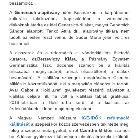
beszámolót.
A
Genersich-alapítvány
idén Késmárkon a kárpátnémet
kulturális találkozóhoz kapcsolódóan a városházán
diákoknak átadta az idei Genersich-díjakat, melyet Genersich
Sándor alapított. Tankó Attila dr., alapítvány titkára nem
tudott az esten részt venni, de Sudár Márta jelen volt, és
beszámolt.
A cipszerek és a reformáció c. vándorkiállítás ötletadó
kúrátora,
dr.Berzeviczy Klára
, a Pázmány Egyetem
Germanisztika Tszk. docense számolt be a kiállítás
piliscsabai megnyitásáról, annak elkészültéről, a diákok
bevonásáról. A kiállítási szövegek megírásában Czenthe
Miklós is közreműködött, aki a megnyitón előadást is tartott.
Avar Gábor a Hold.u.ref. gyülekezet részéről pályázott a
kiállítás céljára, ill. fia volt a kiállítási táblák grafikusa.
2018.febr-ban a Hold u-ba kerül át a kiállítás, az
érdeklődőknek itt lehet majd megtekinteni.
A Magyar Nemzeti Múzeum
IGE-IDŐK reformáció
kiállítását
a szepesi kör közös szervezésben tekintette meg,
főleg a szepesi műtárgyakat, erről
Czenthe Miklós
számolt
be. A lőcsei gyülekezet különösen jelentős értékeket küldött: