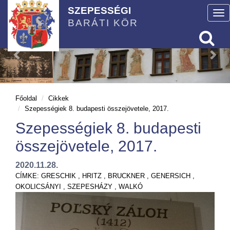
SZEPESSÉGI
To
BARÁTI KÖR
nav
Főoldal
Cikkek
Szepességiek 8. budapesti összejövetele, 2017.
Szepességiek 8. budapesti
összejövetele, 2017.
2020.11.28.
CÍMKE:
GRESCHIK
,
HRITZ
,
BRUCKNER
,
GENERSICH
,
OKOLICSÁNYI
,
SZEPESHÁZY
,
WALKÓ