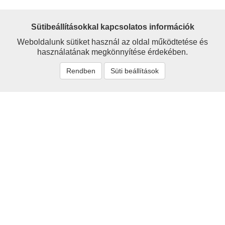
Sütibeállításokkal kapcsolatos információk
Weboldalunk sütiket használ az oldal működtetése és
használatának megkönnyítése érdekében.
Rendben
Süti beállítások
Névmutató
'Sigray
Alexander
Alexy
Avar
Barcs
Bartsch
Berzeviczy
Bethlenfalvy
Branyiszkó
Bruckner
Buchholtz
Chalupecký
Choma