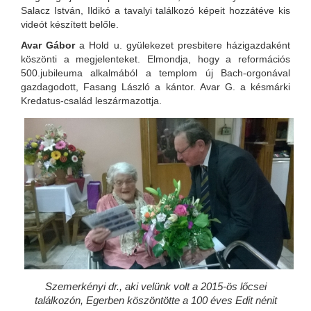
Salacz István, Ildikó a tavalyi találkozó képeit hozzátéve kis
videót készített belőle.
Avar Gábor
a Hold u. gyülekezet presbitere házigazdaként
köszönti a megjelenteket. Elmondja, hogy a reformációs
500.jubileuma alkalmából a templom új Bach-orgonával
gazdagodott, Fasang László a kántor. Avar G. a késmárki
Kredatus-család leszármazottja.
Szemerkényi dr., aki velünk volt a 2015-ös lőcsei
találkozón, Egerben köszöntötte a 100 éves Edit nénit