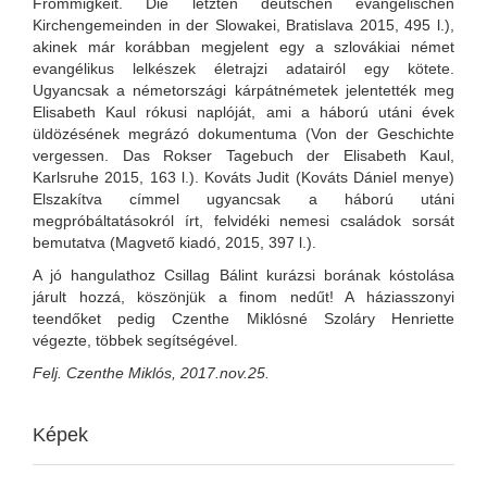
Frömmigkeit. Die letzten deutschen evangelischen
Kirchengemeinden in der Slowakei, Bratislava 2015, 495 l.),
akinek már korábban megjelent egy a szlovákiai német
evangélikus lelkészek életrajzi adatairól egy kötete.
Ugyancsak a németországi kárpátnémetek jelentették meg
Elisabeth Kaul rókusi naplóját, ami a háború utáni évek
üldözésének megrázó dokumentuma (Von der Geschichte
vergessen. Das Rokser Tagebuch der Elisabeth Kaul,
Karlsruhe 2015, 163 l.). Kováts Judit (Kováts Dániel menye)
Elszakítva címmel ugyancsak a háború utáni
megpróbáltatásokról írt, felvidéki nemesi családok sorsát
bemutatva (Magvető kiadó, 2015, 397 l.).
A jó hangulathoz Csillag Bálint kurázsi borának kóstolása
járult hozzá, köszönjük a finom nedűt! A háziasszonyi
teendőket pedig Czenthe Miklósné Szoláry Henriette
végezte, többek segítségével.
Felj. Czenthe Miklós, 2017.nov.25.
Képek