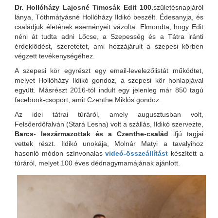
Dr. Hollóházy Lajosné Timcsák Edit 100.
születésnapjáról
lánya, Tóthmátyásné Hollóházy Ildikó beszélt. Édesanyja, és
családjuk életének eseményeit vázolta. Elmondta, hogy Edit
néni át tudta adni Lőcse, a Szepesség és a Tátra iránti
érdeklődést, szeretetet, ami hozzájárult a szepesi körben
végzett tevékenységéhez.
A szepesi kör egyrészt egy email-levelezőlistát működtet,
melyet Hollóházy Ildikó gondoz, a szepesi kör honlapjával
együtt. Másrészt 2016-tól indult egy jelenleg már 850 tagú
facebook-csoport, amit Czenthe Miklós gondoz.
Az idei tátrai túráról, amely augusztusban volt,
Felsőerdőfalván (Stará Lesna) volt a szállás, Ildikó szervezte,
Barcs- leszármazottak és a Czenthe-család
ifjú tagjai
vettek részt. Ildikó unokája, Molnár Matyi a tavalyihoz
hasonló módon színvonalas
videó-összeállítást
készített a
túráról, melyet 100 éves dédnagymamájának ajánlott.