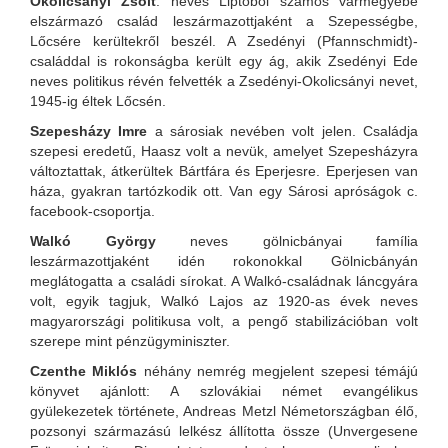
Okolicsányi Zsolt
: neves Liptóból számos vármegyébe
elszármazó család leszármazottjaként a Szepességbe,
Lőcsére kerültekről beszél. A Zsedényi (Pfannschmidt)-
családdal is rokonságba került egy ág, akik Zsedényi Ede
neves politikus révén felvették a Zsedényi-Okolicsányi nevet,
1945-ig éltek Lőcsén.
Szepesházy Imre
a sárosiak nevében volt jelen. Családja
szepesi eredetű, Haasz volt a nevük, amelyet Szepesházyra
változtattak, átkerültek Bártfára és Eperjesre. Eperjesen van
háza, gyakran tartózkodik ott. Van egy Sárosi apróságok c.
facebook-csoportja.
Walkó György
neves gölnicbányai família
leszármazottjaként idén rokonokkal Gölnicbányán
meglátogatta a családi sírokat. A Walkó-családnak láncgyára
volt, egyik tagjuk, Walkó Lajos az 1920-as évek neves
magyarországi politikusa volt, a pengő stabilizációban volt
szerepe mint pénzügyminiszter.
Czenthe Miklós
néhány nemrég megjelent szepesi témájú
könyvet ajánlott: A szlovákiai német evangélikus
gyülekezetek története, Andreas Metzl Németországban élő,
pozsonyi származású lelkész állította össze (Unvergesene