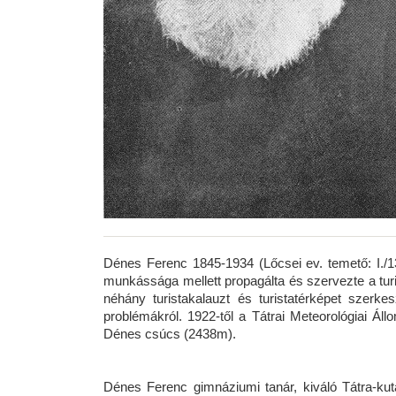
Dénes Ferenc 1845-1934 (Lőcsei ev. temető: I./136
munkássága mellett propagálta és szervezte a tur
néhány turistakalauzt és turistatérképet szerkes
problémákról. 1922-től a Tátrai Meteorológiai Ál
Dénes csúcs (2438m).
Dénes Ferenc gimnáziumi tanár, kiváló Tátra-kut