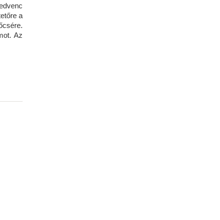
kedvenc
tetőre a
őcsére.
mot. Az