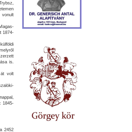
Trybsz,
yetemen
 vonult
 Magas-
t 1874-
külföldi
melyről
zerzett
ása is.
át volt
zalóki-
nappal,
c 1845-
 a 2452