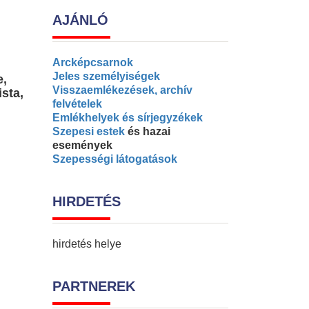
AJÁNLÓ
Arcképcsarnok
Jeles személyiségek
e,
Visszaemlékezések, archív
ista,
felvételek
Emlékhelyek és sírjegyzékek
Szepesi estek
és hazai
események
Szepességi látogatások
HIRDETÉS
hirdetés helye
PARTNEREK