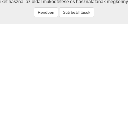
iket használ az oldal működtetése és használatának megkönny
Rendben
Süti beállítások
t
Rólunk
zum
Baráti körünk célja a 
értékeinek megismerése, be
tők és szerzők
megőrzése - ezzel a hon
Cikkeink egyaránt szólnak a
ás
jelenről és a jövőről is.
Tovább>>>