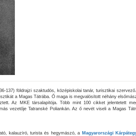
-137) földrajzi szaktudós, középiskolai tanár, turisztikai szervező.
isztikát a Magas Tátrába. Ő maga is megvalósított néhány elsőmászá
ztett. Az MKE társalapítója. Több mint 100 cikket jelentetett meg
lomás vezetője Tatranské Poliankán. Az ő nevét viseli a Magas Tát
ató, kalauzíró, turista és hegymászó, a
Magyarországi Kárpátegy