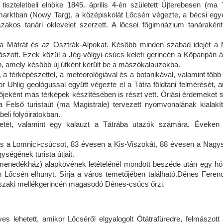
tiszteletbeli elnöke 1845. április 4-én született Újterebesen (ma 
umarktban (Nowy Targ), a középiskolát Lőcsén végezte, a bécsi eg
z szakos tanári oklevelet szerzett. A lőcsei főgimnázium tanáraként
 a Mátrát és az Osztrák-Alpokat. Később minden szabad idejét a
ászott. Ezek közül a Jég-völgyi-csúcs keleti gerincén a Kőparipán á
n, amely később új útként került be a mászókalauzokba.
, a térképészettel, a meteorológiával és a botanikával, valamint több 
r Uhlig geológussal együtt végezte el a Tátra földtani felmérését, a
őjeként más térképek készítésében is részt vett. Óriási érdemeket s
 a Felső turistaút (ma Magistrale) tervezett nyomvonalának kialakít
eli folyóiratokban.
etét, valamint egy kalauzt a Tátrába utazók számára. Éveken 
 a Lomnici-csúcsot, 83 évesen a Kis-Viszokát, 88 évesen a Nagys
ységének turista útjait.
k menedékház) alapkövének letételénél mondott beszéde után egy hó
 Lőcsén elhunyt. Sírja a város temetőjében található.Dénes Feren
szaki mellékgerincén magasodó Dénes-csúcs őrzi.
es lehetett, amikor Lőcséről elgyalogolt Ótátrafüredre, felmászott