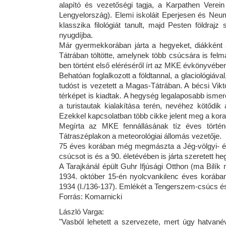
alapító és vezetőségi tagja, a Karpathen Verein 
Lengyelország). Elemi iskoláit Eperjesen és Ne
klasszika filológiát tanult, majd Pesten földraj
nyugdíjba.
Már gyermekkorában járta a hegyeket, diákként
Tátrában töltötte, amelynek több csúcsára is felm
ben történt első eléréséről írt az MKE évkönyvébe
Behatóan foglalkozott a földtannal, a glaciológiával
tudóst is vezetett a Magas-Tátrában. A bécsi Vikto
térképet is kiadtak. A hegység legalaposabb ismer
a turistautak kialakítása terén, nevéhez kötődik
Ezekkel kapcsolatban több cikke jelent meg a korab
Megírta az MKE fennállásának tíz éves történ
Tátraszéplakon a meteorológiai állomás vezetője.
75 éves korában még megmászta a Jég-völgyi- és
csúcsot is és a 90. életévében is járta szeretett heg
A Tarajkánál épült Guhr Ifjúsági Otthon (ma Bilí
1934. október 15-én nyolcvankilenc éves korában
1934 (I./136-137). Emlékét a Tengerszem-csúcs é
Forrás: Komarnicki
László Varga:
"Vasból lehetett a szervezete, mert úgy hatvanév