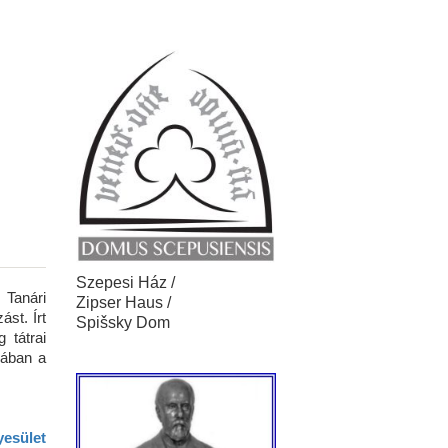
Szepesi Ház /
 Tanári
Zipser Haus /
st. Írt
Spišsky Dom
 tátrai
rában a
esület