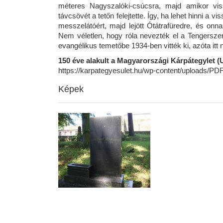
méteres Nagyszalóki-csúcsra, majd amikor vi
távcsövét a tetőn felejtette. Így, ha lehet hinni 
messzelátóért, majd lejött Ótátrafüredre, és on
Nem véletlen, hogy róla nevezték el a Tengersz
evangélikus temetőbe 1934-ben vitték ki, azóta itt 
150 éve alakult a Magyarországi Kárpátegylet 
https://karpategyesulet.hu/wp-content/uploa
Képek