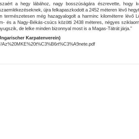
sszaért a hegy lábához, nagy bosszúságára észrevette, hogy 
a visszaemlékezéseknek, újra felkapaszkodott a 2452 méteren lévő hegy
nan természetesen még hazagyalogolt a harminc kilométerre lévő L
em- és a Nagy-Békás-csúcs közötti 2438 méteres, négyes sziklaor
nyugszik, de lelke minden bizonnyal most is a Magas-Tátrát járja."
(Ungarischer Karpatenverein)
ds/PDF/Az%20MKE%20t%C3%B6rt%C3%A9nete.pdf