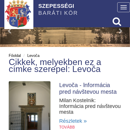
SZEPESSÉGI
To
BARÁTI KÖR
nav
Főoldal
Levoča
Cikkek, melyekben ez a
címke szerepel: Levoča
Levoča - lnformácia
pred návštevou mesta
Milan Kostelnik:
Informácia pred návštevou
mesta
»
Részletek
TOVÁBB