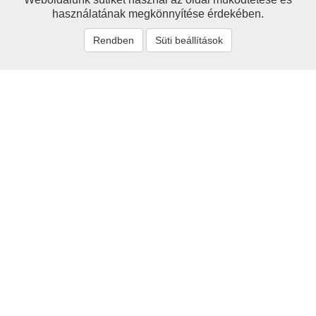
használatának megkönnyítése érdekében.
Rendben
Süti beállítások
Névmutató
'Sigray
Alexander
Alexy
Avar
Barcs
Bartsch
Berzeviczy
Bethlenfalvy
Branyiszkó
Bruckner
Buchholtz
Chalupecký
Choma
Cornides
Csáky
Csépánfalvy
Czauczik
Czenthe
Czóbel
Dapsy
Demeter
Dénes
Diószegi
Fabriczy
Faragó
Fröhlich
Frölich
Fuchs
Genersich
Görgei
Görgey