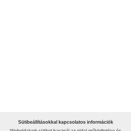
Sütibeállításokkal kapcsolatos információk
Weboldalunk sütiket használ az oldal működtetése és