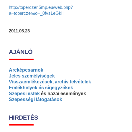
http://toperczer.5mp.eu/web.php?
a=toperczer&o=_0fvsLeGkH
2011.05.23
AJÁNLÓ
Arcképcsarnok
Jeles személyiségek
Visszaemlékezések, archív felvételek
Emlékhelyek és sírjegyzékek
Szepesi estek
és hazai események
Szepességi látogatások
HIRDETÉS