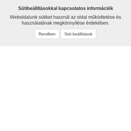
Sütibeállításokkal kapcsolatos információk
Weboldalunk sütiket használ az oldal működtetése és
használatának megkönnyítése érdekében.
Rendben
Süti beállítások
Névmutató
'Sigray
Alexander
Alexy
Avar
Barcs
Bartsch
Berzeviczy
Bethlenfalvy
Branyiszkó
Bruckner
Buchholtz
Chalupecký
Choma
Cornides
Csáky
Csépánfalvy
Czauczik