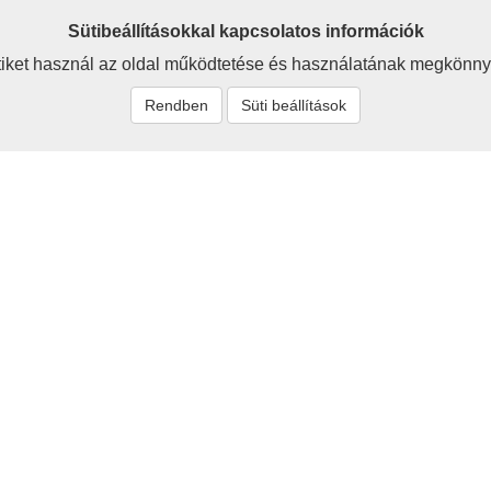
Sütibeállításokkal kapcsolatos információk
iket használ az oldal működtetése és használatának megkönny
Rendben
Süti beállítások
t
Rólunk
zum
Baráti körünk célja a 
értékeinek megismerése, be
tők és szerzők
megőrzése - ezzel a hon
Cikkeink egyaránt szólnak a
ás
jelenről és a jövőről is.