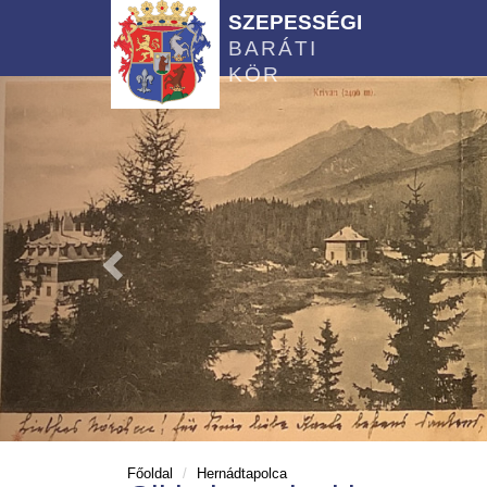
SZEPESSÉGI
BARÁTI
KÖR
Főoldal
Hernádtapolca