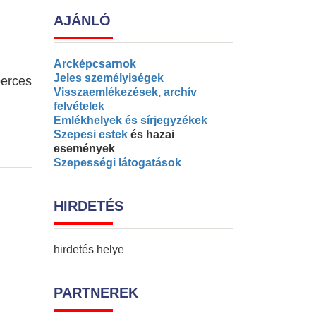
AJÁNLÓ
Arcképcsarnok
Jeles személyiségek
perces
Visszaemlékezések, archív
felvételek
Emlékhelyek és sírjegyzékek
Szepesi estek
és hazai
események
Szepességi látogatások
HIRDETÉS
hirdetés helye
PARTNEREK