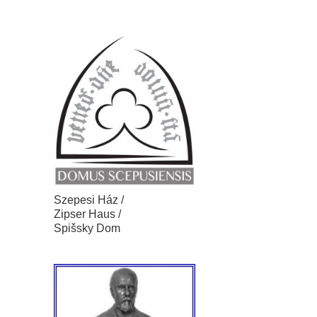
Szepesi Ház /
Zipser Haus /
Spišsky Dom