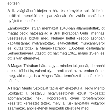
építsen.
A II. világháború idején a ház és környéke sok üldözött
politikai menekültnek, partizánnak és zsidó családnak
nyújtott menedéket.
Zamkovszky István menházát 1948-ban államosították, őt
magát pedig hatóságilag a Bilik (korábban Guhr) menház
vezetésével bízták meg. Néhány héttel később azonban
kapitalistának nyilvánították, eltávolították munkahelyéről
és kiutasították a Magas-Tátrából. 1952-ben családjával
Selmecbányára utazott, ott halt meg 1961. május 15-én, és
ott is van eltemetve.
A Magas-Tátrában hátrahagyta minden tulajdonát, de annál
sokkal többet is, valami olyat, amit csak az az ember érthet
meg, aki maga is a Magas-Tátra természeti csodái között
nőtt fel.
A Hegyi Mentő Szolgálat tagjai emlékezetül a Hegyi Mentő
Szolgálat I. osztályú hegyivezetőinek ezüst fokozatát
adományozták neki. Koporsójára olyan törpefenyőből
készített keresztet tettek, mely a Kis-Tar-pataki völgyből
származik, ahol életének legszebb idejét élte meg.