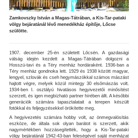
Zamkovszky István a Magas-Tátrában, a Kis-Tar-pataki
völgy bejáratánál lévő menedékház építője, Lőcse
szülötte.
1907. december 25-én született Lőcsén. A gazdasági
válság idején kezdett a Magas-Tátrában dolgozni a
Hosszú-tavi és a Téry menház hordáraként. 1936-ban a
Téry menház gondnoka lett. 1929 és 1938 között magyar,
lengyel, szlovák és cseh hegymászókkal számos mászást
hajtott végre, melyek közül mintegy 30 elsőmászás volt.
1934-ben I. osztályú hivatásos hegyivezetői minősítést
szerzett, és igen megbízható partner hírében állt. A későbbi
generációk számára tapasztalatait a terepen készült
fotókkal és feljegyzésekkel örökítette meg.
A hegyivezetés számára hobby volt, az önmegvalósítás
eszköze, de általa sok olyan barátot is szerzett, akik
nagymértékben hozzásegítették, hogy a Kis-Tar-pataki
völgy bejáratánál 1942-43-ban feleségével saját menházat