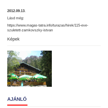
2012.09.13
.
Lásd még:
https://www.magas-tatra.info/turazas/hirek/115-eve-
szuletett-zamkovszky-istvan
Képek
AJÁNLÓ