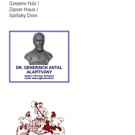
Szepesi Ház /
Zipser Haus /
Spišsky Dom