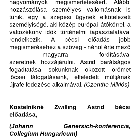
hagyományok megismertetéséért. Alábbi
hozzászólása személyes vallomásnak is
tűnik, egy a szepesi ügynek elkötelezett
személyiségé, aki közép-európai látókörrel, a
változékony idők történelmi tapasztalatával
rendelkezik. A bécsi előadás jobb
megismeréséhez a szöveg - néhol értelmező
- magyarra fordításával
szeretnék hozzájárulni. Astrid barátságos
fogadtatása sokunknak okozott örömet
lőcsei látogatásaink, elfeledett múltjának
újrafelfedezése alkalmával.
(Czenthe Miklós)
Kostelníkné Zwilling Astrid bécsi
előadása,
(Johann Genersich-konferencia,
Collegium Hungaricum)