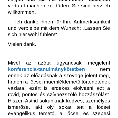
vertraut machen zu dürfen. Sie sind herzlich
willkommen.
Ich danke Ihnen für Ihre Aufmerksamkeit
und verbleibe mit dem Wunsch: „Lassen Sie
sich hier wohl fühlen!“
Vielen dank.
Mivel az azóta ugyancsak megjelent
konferencia-tanulmánykötetben
nem
ennek az előadásnak a szövege jelent meg,
hanem a lőcsei műemléktemető történetének
vázlata, ezért is érdekes elolvasni ezt a
rövid, pontos és szívhezszóló hozzászólást.
Hiszen Astrid sokunknak kedves, személyes
ismerőse, aki oly sokat tett a lőcsei
evangélikus temető, a lőcsei és szepesi