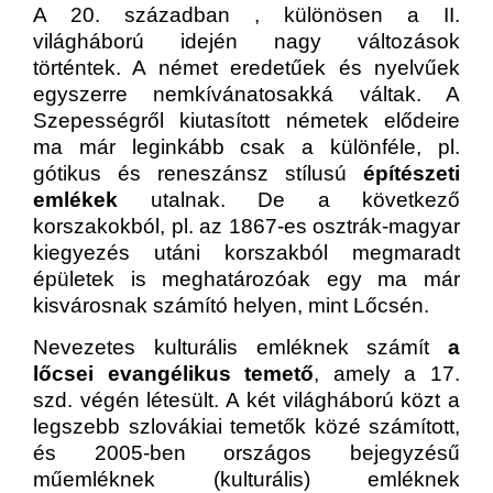
A 20. században , különösen a II.
világháború idején nagy változások
történtek. A német eredetűek és nyelvűek
egyszerre nemkívánatosakká váltak. A
Szepességről kiutasított németek elődeire
ma már leginkább csak a különféle, pl.
gótikus és reneszánsz stílusú
építészeti
emlékek
utalnak. De a következő
korszakokból, pl. az 1867-es osztrák-magyar
kiegyezés utáni korszakból megmaradt
épületek is meghatározóak egy ma már
kisvárosnak számító helyen, mint Lőcsén.
Nevezetes kulturális emléknek számít
a
lőcsei evangélikus temető
, amely a 17.
szd. végén létesült. A két világháború közt a
legszebb szlovákiai temetők közé számított,
és 2005-ben országos bejegyzésű
műemléknek (kulturális) emléknek