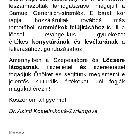
leszármazottak támogatásával megújult a
Samuel Genersich-síremlék. E baráti kör
tagjai hozzájárultak továbbá más
temetőbeli
síremlékek felújításához
is, ill. a
lőcsei evangélikus gyülekezet
értékes
könyvtárának és levéltárának
a
feltárásához, gondozásához.
Amennyiben a Szepességre és
Lőcsére
látogatnak,
tisztelettel és szeretetettel
fogadjuk Önöket és segítünk megismerni e
jelentős kulturális értékeket. Jól fogják
magukat érezni!
Köszönöm a figyelmet
Dr. Astrid Kostelníková-Zwillingová
Képek