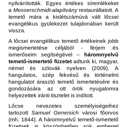
nyilvánították. Egyes értékes síremlékeket
a
Messerschmidt-alapítvány
restauráltatott. A
temető mára a kislétszámúvá vált lőcsei
evangélikus gyülekezet tulajdonában került
vissza.
A lőcsei evangélikus temető értékeinek jobb
megismertetése céljából - férjem és
ismerőseim segítségével –
háromnyelvű
temető-ismertető füzetet
adtunk ki, magyar,
német és szlovák nyelven (2009). A
hangulatos, szép fekvésű és történelmi
hangulatot árasztó temető ismertetésére és
gondozására az ott örök nyugalomra
helyezettek iránti tisztelet is indított.
Lőcse nevezetes személyiségeihez
tartozott
Samuel Genersich
városi főorvos
(mh. 1844). A háromnyelvű temető-ismertető
füzetnek is köszönhetően sok emberrel