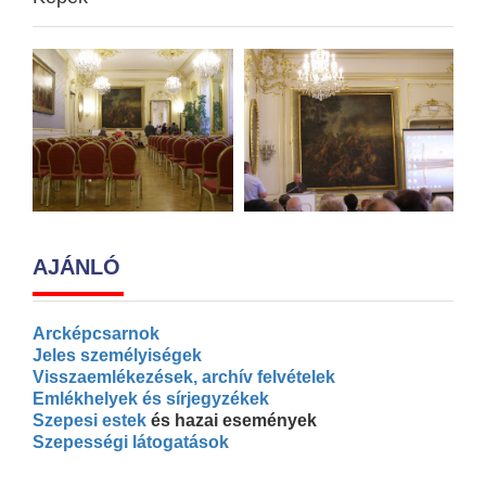
AJÁNLÓ
Arcképcsarnok
Jeles személyiségek
Visszaemlékezések, archív felvételek
Emlékhelyek és sírjegyzékek
Szepesi estek
és hazai események
Szepességi látogatások