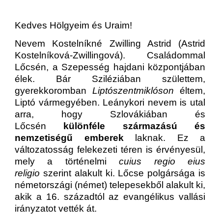
Kedves Hölgyeim és Uraim!
Nevem Kostelníkné Zwilling Astrid (Astrid
Kostelníková-Zwillingová). Családommal
Lőcsén, a Szepesség hajdani központjában
élek. Bár Sziléziában születtem,
gyerekkoromban
Liptószentmiklóson
éltem,
Liptó vármegyében. Leánykori nevem is utal
arra, hogy Szlovákiában és
Lőcsén
különféle származású és
nemzetiségű emberek
laknak. Ez a
változatosság felekezeti téren is érvényesül,
mely a történelmi
cuius regio eius
religio
szerint alakult ki. Lőcse polgársága is
németországi (német) telepesekből alakult ki,
akik a 16. századtól az evangélikus vallási
irányzatot vették át.