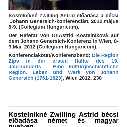
Kostelníkné Zwilling Astrid
előadása a bécsi
Johann Genersich-konferencián, 2012.május
8-9. (Collegium Hungaricum).
Der Referat von Dr.Astrid Kostelníková auf
dem Johann Genersich-Konferenz in Wien, 8-
9.Mai, 2012 (Collegium Hungaricum).
Konferenciakötet/Konferenzband:
Die Region
Zips in der ersten Hälfte des 19.
Jahrhunderts - Eine kulturgeschichtliche
Region. Leben und Werk von
Johann
Genersich
(1761-1823)
, Wien 2012, 238
Kostelníkné Zwilling Astrid bécsi
előadása német és magyar
nyelven