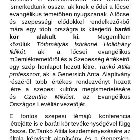
ismerkedtünk össze, akiknek elődei a lőcsei
evangélikus temetőben nyugszanak. A lőcsei
és szepességi elődökkel rendelkezőkből
mára egy több országra is kiterjedő
baráti
kör alakult ki.
Megemlítem
közülük
Tóthmátyás Istvánné Hollóházy
Ildikót
, aki a lőcsei evangélikus
műemléktemetőről és a Szepesség értékeiről
egy szép honlapot hozott létre,
Tankó Attila
professzort
, aki a Genersich Antal Alapítvány
részéről több értékes rendezvényt hozott
létre a szepesi kultúra megismertetésére
és
Czenthe Miklóst
, az Evangélikus
Országos Levéltár vezetőjét.
E fontos szepesi témájú konferencia
létrejötte is e baráti kör tevékenységével függ
össze. Dr.Tankó Attila kezdeményezésére az
általa képviselt alapítvány és a Genersich-