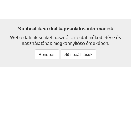
Sütibeállításokkal kapcsolatos információk
Weboldalunk sütiket használ az oldal működtetése és
használatának megkönnyítése érdekében.
Rendben
Süti beállítások
Névmutató
'Sigray
Alexander
Alexy
Avar
Barcs